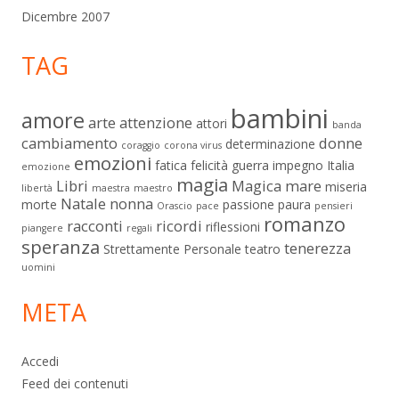
Dicembre 2007
TAG
bambini
amore
arte
attenzione
attori
banda
cambiamento
donne
determinazione
coraggio
corona virus
emozioni
fatica
felicità
guerra
impegno
Italia
emozione
magia
Libri
Magica
mare
miseria
libertà
maestra
maestro
Natale
nonna
morte
passione
paura
Orascio
pace
pensieri
romanzo
racconti
ricordi
riflessioni
piangere
regali
speranza
tenerezza
Strettamente Personale
teatro
uomini
META
Accedi
Feed dei contenuti