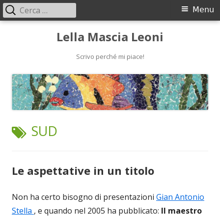
Ricerca
Menu
Menu
per:
principale
Vai
Lella Mascia Leoni
al
contenuto
Scrivo perché mi piace!
TAG:
SUD
Le aspettative in un titolo
Non ha certo bisogno di presentazioni
Gian Antonio
Stella
, e quando nel 2005 ha pubblicato:
Il maestro