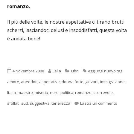
romanzo.
Il più delle volte, le nostre aspettative ci tirano brutti
scherzi, lasciandoci delusi e insoddisfatti, questa volta
è andata bene!
Pubblicato
Autore
Categorie
Tag
4 Novembre 2008
Lella
Libri
Aggiungi nuovo tag
,
amore
,
aneddoti
,
aspettative
,
donna forte
,
giovani
,
immigrazione
,
Italia
,
maestro
,
miseria
,
nord
,
politica
,
romanzo
,
scorrevole
,
per Le asp
sfollati
,
sud
,
suggestiva
,
tenerezza
Lascia un commento