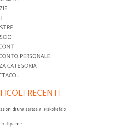
ncipale
ZIE
I
STRE
SCIO
CONTI
CONTO PERSONALE
ZA CATEGORIA
TTACOLI
TICOLI RECENTI
ssioni di una serata a Piskokefalo
sco di palme