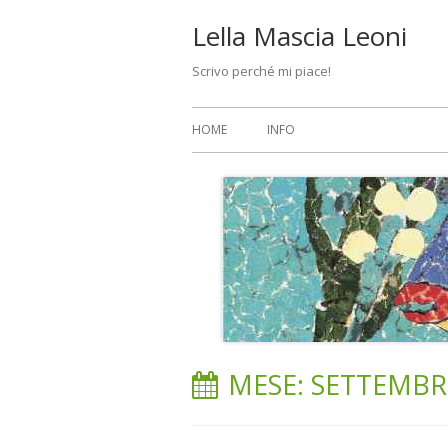
Vai
Lella Mascia Leoni
al
Scrivo perché mi piace!
contenuto
Menu
HOME
INFO
principale
MESE:
SETTEMBR