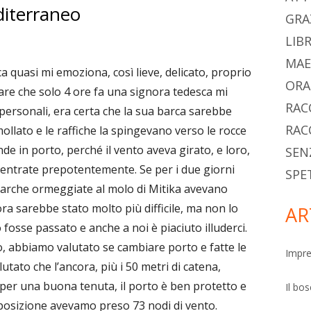
diterraneo
pri
GRA
LIBR
MAE
rca quasi mi emoziona, così lieve, delicato, proprio
ORA
are che solo 4 ore fa una signora tedesca mi
RAC
i personali, era certa che la sua barca sarebbe
RAC
ollato e le raffiche la spingevano verso le rocce
onde in porto, perché il vento aveva girato, e loro,
SEN
entrate prepotentemente. Se per i due giorni
SPE
 barche ormeggiate al molo di Mitika avevano
ora sarebbe stato molto più difficile, ma non lo
AR
fosse passato e anche a noi è piaciuto illuderci.
 abbiamo valutato se cambiare porto e fatte le
Impre
tato che l’ancora, più i 50 metri di catena,
i per una buona tenuta, il porto è ben protetto e
Il bo
 posizione avevamo preso 73 nodi di vento.