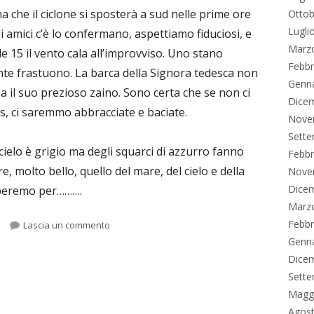
ma che il ciclone si sposterà a sud nelle prime ore
Ottob
Lugli
i amici c’è lo confermano, aspettiamo fiduciosi, e
Marz
e 15 il vento cala all’improvviso. Uno stano
Febbr
ante frastuono. La barca della Signora tedesca non
Genn
a il suo prezioso zaino. Sono certa che se non ci
Dice
us, ci saremmo abbracciate e baciate.
Nove
Sett
 cielo è grigio ma degli squarci di azzurro fanno
Febbr
, molto bello, quello del mare, del cielo e della
Nove
Dice
lperemo per……….
Marz
Febbr
egorie
per Cassilda uragano mediterraneo
Lascia un commento
Genn
Dice
Sett
Magg
Agos