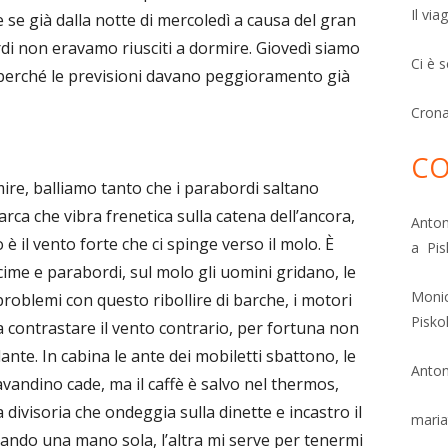
Il via
se già dalla notte di mercoledì a causa del gran
di non eravamo riusciti a dormire. Giovedì siamo
Ci è 
0 perché le previsioni davano peggioramento già
Cron
CO
mire, balliamo tanto che i parabordi saltano
arca che vibra frenetica sulla catena dell’ancora,
Anton
 il vento forte che ci spinge verso il molo. È
a Pis
cime e parabordi, sul molo gli uomini gridano, le
Moni
problemi con questo ribollire di barche, i motori
Pisko
a contrastare il vento contrario, per fortuna non
nte. In cabina le ante dei mobiletti sbattono, le
Anton
avandino cade, ma il caffè è salvo nel thermos,
 divisoria che ondeggia sulla dinette e incastro il
maria
usando una mano sola, l’altra mi serve per tenermi