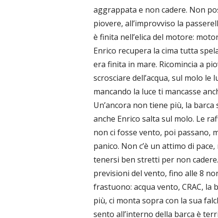
aggrappata e non cadere. Non poss
piovere, all’improvviso la passere
è finita nell’elica del motore: moto
Enrico recupera la cima tutta spela
era finita in mare. Ricomincia a pio
scrosciare dell’acqua, sul molo le 
mancando la luce ti mancasse anche 
Un’ancora non tiene più, la barca s
anche Enrico salta sul molo. Le ra
non ci fosse vento, poi passano, 
panico. Non c’è un attimo di pace, 
tenersi ben stretti per non cadere.
previsioni del vento, fino alle 8 n
frastuono: acqua vento, CRAC, la ba
più, ci monta sopra con la sua falc
sento all’interno della barca è ter