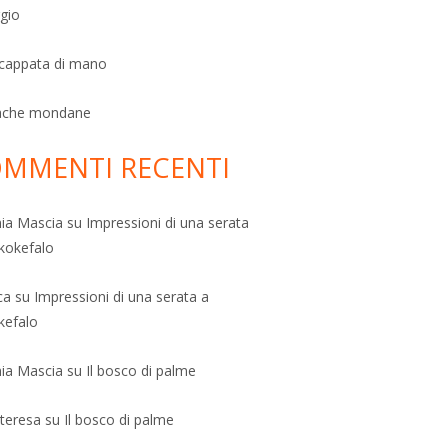
ggio
scappata di mano
ache mondane
MMENTI RECENTI
ia Mascia
su
Impressioni di una serata
kokefalo
ca
su
Impressioni di una serata a
kefalo
ia Mascia
su
Il bosco di palme
teresa
su
Il bosco di palme