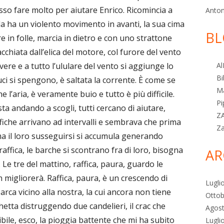
o fare molto per aiutare Enrico. Ricomincia a
Anton
lla ha un violento movimento in avanti, la sua cima
BL
re in folle, marcia in dietro e con uno strattone
cchiata dall’elica del motore, col furore del vento
vere e a tutto l’ululare del vento si aggiunge lo
Al
Bi
luci si spengono, è saltata la corrente. È come se
M
l’aria, è veramente buio e tutto è più difficile.
Pi
ta andando a scogli, tutti cercano di aiutare,
Z
ffiche arrivano ad intervalli e sembrava che prima
Z
ma il loro susseguirsi si accumula generando
raffica, le barche si scontrano fra di loro, bisogna
AR
 Le tre del mattino, raffica, paura, guardo le
on migliorerà. Raffica, paura, è un crescendo di
Lugli
rca vicino alla nostra, la cui ancora non tiene
Ottob
hetta distruggendo due candelieri, il crac che
Agos
ribile, esco, la pioggia battente che mi ha subito
Lugli