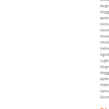
Giug
Magg
April
Genn
Dice
Nove
Ottob
Sett
Agos
Lugli
Giug
Magg
April
Febbr
Genn
Dice