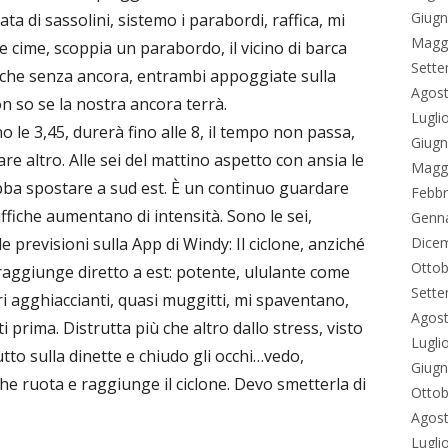
Giug
ta di sassolini, sistemo i parabordi, raffica, mi
Magg
 cime, scoppia un parabordo, il vicino di barca
Sett
rche senza ancora, entrambi appoggiate sulla
Agos
on so se la nostra ancora terrà.
Lugli
o le 3,45, durerà fino alle 8, il tempo non passa,
Giug
fare altro. Alle sei del mattino aspetto con ansia le
Magg
debba spostare a sud est. È un continuo guardare
Febbr
ffiche aumentano di intensità. Sono le sei,
Genn
e previsioni sulla App di Windy: Il ciclone, anziché
Dice
Ottob
 raggiunge diretto a est: potente, ululante come
Sett
i agghiaccianti, quasi muggitti, mi spaventano,
Agos
i prima. Distrutta più che altro dallo stress, visto
Lugli
tto sulla dinette e chiudo gli occhi…vedo,
Giug
e ruota e raggiunge il ciclone. Devo smetterla di
Ottob
Agos
Lugli