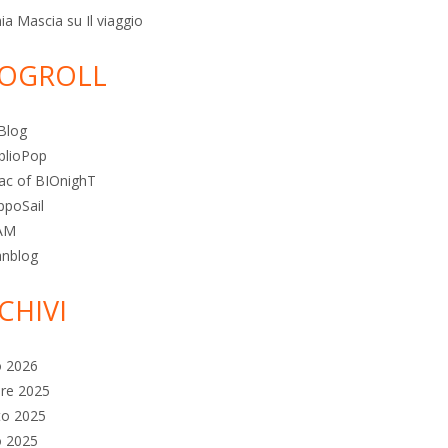
ia Mascia
su
Il viaggio
OGROLL
Blog
blioPop
ac of BIOnighT
ppoSail
AM
anblog
CHIVI
o 2026
re 2025
to 2025
o 2025