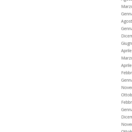
Marz
Genn
Agos
Genn
Dice
Giug
April
Marz
April
Febbr
Genn
Nove
Ottob
Febbr
Genn
Dice
Nove
Ottob