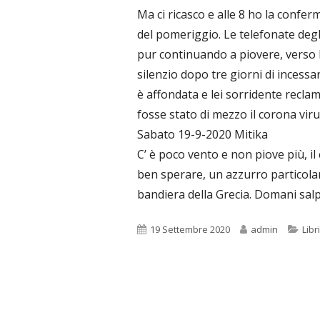
Ma ci ricasco e alle 8 ho la confer
del pomeriggio. Le telefonate degl
pur continuando a piovere, verso l
silenzio dopo tre giorni di incess
è affondata e lei sorridente reclam
fosse stato di mezzo il corona vir
Sabato 19-9-2020 Mitika
C’ è poco vento e non piove più, il
ben sperare, un azzurro particolare
bandiera della Grecia. Domani sa
Pubblicato
Autore
Cat
19 Settembre 2020
admin
Libri