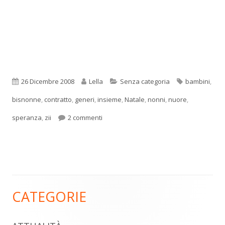
Pubblicato
Autore
Categorie
Tag
26 Dicembre 2008
Lella
Senza categoria
bambini
,
bisnonne
,
contratto
,
generi
,
insieme
,
Natale
,
nonni
,
nuore
,
su Speriamo
speranza
,
zii
2 commenti
CATEGORIE
Barra
laterale