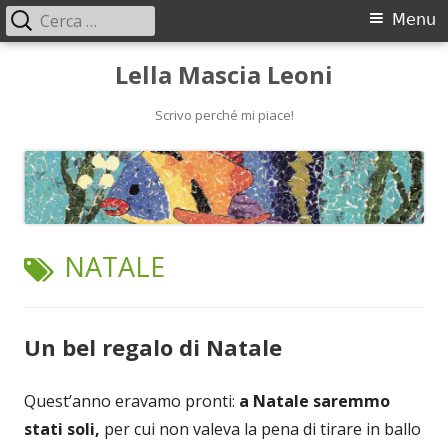
Ricerca
Menu
Menu
per:
principale
Vai
Lella Mascia Leoni
al
contenuto
Scrivo perché mi piace!
TAG:
NATALE
Un bel regalo di Natale
Quest’anno eravamo pronti:
a Natale saremmo
stati soli,
per cui non valeva la pena di tirare in ballo