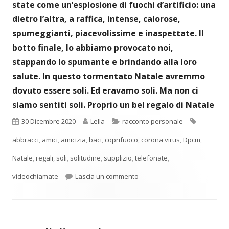
state come un’esplosione di fuochi d’artificio: una
dietro l’altra, a raffica, intense, calorose,
spumeggianti, piacevolissime e inaspettate. Il
botto finale, lo abbiamo provocato noi,
stappando lo spumante e brindando alla loro
salute.
In questo tormentato Natale avremmo
dovuto essere soli.
Ed eravamo soli.
Ma non ci
siamo sentiti soli. Proprio un bel regalo di Natale
Pubblicato
Autore
Categorie
Tag
30 Dicembre 2020
Lella
racconto personale
abbracci
,
amici
,
amicizia
,
baci
,
coprifuoco
,
corona virus
,
Dpcm
,
Natale
,
regali
,
soli
,
solitudine
,
supplizio
,
telefonate
,
per Un bel regalo di Natale
videochiamate
Lascia un commento