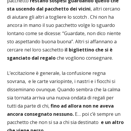
pacchetto
restano sospesi guardando quello che
sta uscendo dal pacchetto dei vicini
, altri cercano
di aiutare gli altri a togliere lo scotch . Chi non ha
ancora in mano il suo pacchetto volge lo sguardo
lontano come se dicesse: “Guardate, non dico niente
sto aspettando buona buona”. Altri si affannano a
cercare nel loro sacchetto
il bigliettino che si è
sganciato dal regalo
che vogliono consegnare.
L’eccitazione è generale, la confusione regna
sovrana, e le carte variopinte, i nastri e i fiocchi si
disseminano ovunque. Quando sembra che la calma
sia tornata arriva una nuova ondata di regali per
tutti da parte di chi,
fino ad allora non ne aveva
ancora consegnato nessuno.
E… poi c’è sempre un
pacchetto che non si sa a chi sia destinato
e un altro
che viene perso
.