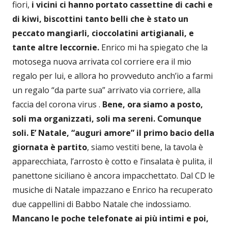
fiori,
i vicini ci hanno portato cassettine di cachi e
di kiwi, biscottini tanto belli che è stato un
peccato mangiarli, cioccolatini artigianali, e
tante altre leccornie.
Enrico mi ha spiegato che la
motosega nuova arrivata col corriere era il mio
regalo per lui, e allora ho provveduto anch’io a farmi
un regalo “da parte sua” arrivato via corriere, alla
faccia del corona virus .
Bene, ora siamo a posto,
soli ma organizzati, soli ma sereni. Comunque
soli.
E’ Natale, “auguri amore” il primo bacio della
giornata è partito
, siamo vestiti bene, la tavola è
apparecchiata, l’arrosto è cotto e l’insalata è pulita, il
panettone siciliano è ancora impacchettato. Dal CD le
musiche di Natale impazzano e Enrico ha recuperato
due cappellini di Babbo Natale che indossiamo.
Mancano le poche telefonate ai più intimi e poi,