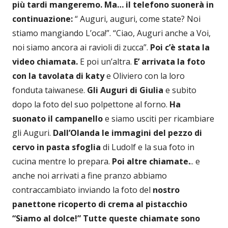
più tardi mangeremo. Ma… il telefono suonerà in
continuazione:
“ Auguri, auguri, come state? Noi
stiamo mangiando L’oca!”.
“Ciao, Auguri anche a Voi,
noi siamo ancora ai ravioli di zucca”.
Poi c’è stata la
video chiamata.
E poi un’altra.
E’ arrivata la foto
con la tavolata di katy
e Oliviero con la loro
fonduta taiwanese.
Gli Auguri di Giulia
e subito
dopo la foto del suo polpettone al forno.
Ha
suonato il campanello
e siamo usciti per ricambiare
gli Auguri.
Dall’Olanda le immagini del pezzo di
cervo in pasta sfoglia
di Ludolf e la sua foto in
cucina mentre lo prepara.
Poi altre chiamate.
.. e
anche noi arrivati a fine pranzo abbiamo
contraccambiato inviando la foto del
nostro
panettone ricoperto di crema al pistacchio
“Siamo al dolce!”
Tutte queste chiamate sono