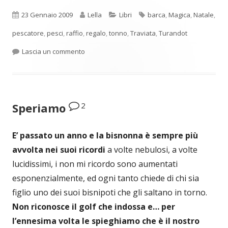
Pubblicato
Autore
Categorie
Tag
23 Gennaio 2009
Lella
Libri
barca
,
Magica
,
Natale
,
pescatore
,
pesci
,
raffio
,
regalo
,
tonno
,
Traviata
,
Turandot
per Il tonno maschio
Lascia un commento
2
Speriamo
E’ passato un anno e
la bisnonna è sempre più
avvolta nei suoi ricordi
a volte nebulosi, a volte
lucidissimi, i non mi ricordo sono aumentati
esponenzialmente, ed ogni tanto chiede di chi sia
figlio uno dei suoi bisnipoti che gli saltano in torno.
Non riconosce il golf che indossa e… per
l’ennesima volta le spieghiamo che è il nostro