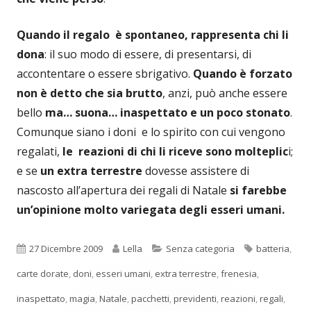
Quando il regalo è spontaneo, rappresenta chi li
dona
: il suo modo di essere, di presentarsi, di
accontentare o essere sbrigativo.
Quando è forzato
non è detto che sia brutto
, anzi, può anche essere
bello
ma… suona… inaspettato e un poco stonato
.
Comunque siano i doni e lo spirito con cui vengono
regalati,
le reazioni di chi li riceve sono molteplic
i;
e se
un extra terrestre
dovesse assistere di
nascosto all’apertura dei regali di Natale
si farebbe
un’opinione molto variegata degli esseri umani.
Pubblicato
Autore
Categorie
Tag
27 Dicembre 2009
Lella
Senza categoria
batteria
,
carte dorate
,
doni
,
esseri umani
,
extra terrestre
,
frenesia
,
inaspettato
,
magia
,
Natale
,
pacchetti
,
previdenti
,
reazioni
,
regali
,