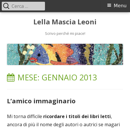
Ricerca
Menu
Menu
per:
principale
Vai
Lella Mascia Leoni
al
contenuto
Scrivo perché mi piace!
MESE:
GENNAIO 2013
L’amico immaginario
Mi torna difficile
ricordare i titoli dei libri letti
,
ancora di più il nome degli autori o autrici se magari