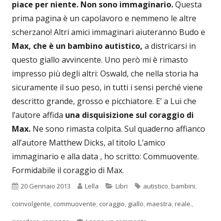
piace per niente.
Non sono immaginario.
Questa
prima pagina è un capolavoro e nemmeno le altre
scherzano! Altri amici immaginari aiuteranno Budo e
Max, che è un bambino autistico,
a districarsi in
questo giallo avvincente. Uno però mi è rimasto
impresso più degli altri: Oswald, che nella storia ha
sicuramente il suo peso, in tutti i sensi perché viene
descritto grande, grosso e picchiatore. E’ a Lui che
l’autore affida
una disquisizione sul coraggio di
Max.
Ne sono rimasta colpita. Sul quaderno affianco
all’autore Matthew Dicks, al titolo L’amico
immaginario e alla data , ho scritto: Commuovente.
Formidabile il coraggio di Max.
Pubblicato
Autore
Categorie
Tag
20 Gennaio 2013
Lella
Libri
autistico
,
bambini
,
coinvolgente
,
commuovente
,
coraggio
,
giallo
,
maestra
,
reale.
,