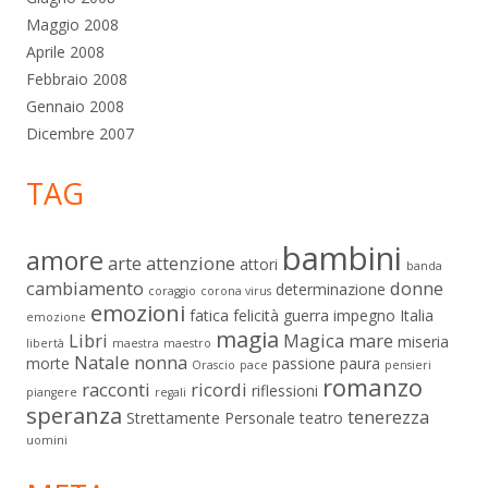
Maggio 2008
Aprile 2008
Febbraio 2008
Gennaio 2008
Dicembre 2007
TAG
bambini
amore
arte
attenzione
attori
banda
cambiamento
donne
determinazione
coraggio
corona virus
emozioni
fatica
felicità
guerra
impegno
Italia
emozione
magia
Libri
Magica
mare
miseria
libertà
maestra
maestro
Natale
nonna
morte
passione
paura
Orascio
pace
pensieri
romanzo
racconti
ricordi
riflessioni
piangere
regali
speranza
tenerezza
Strettamente Personale
teatro
uomini