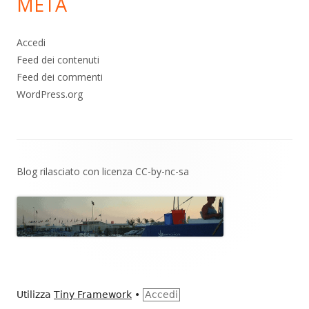
META
Accedi
Feed dei contenuti
Feed dei commenti
WordPress.org
Contenuto
Blog rilasciato con licenza
CC-by-nc-sa
piè
di
pagina
Utilizza
Tiny Framework
•
Accedi