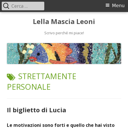
Ricerca
Menu
Menu
per:
principale
Vai
Lella Mascia Leoni
al
contenuto
Scrivo perché mi piace!
TAG:
STRETTAMENTE
PERSONALE
Il biglietto di Lucia
Le motivazioni sono forti e quello che hai visto