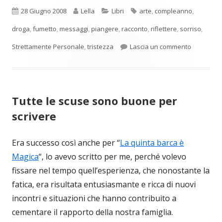
Pubblicato
Autore
Categorie
Tag
28 Giugno 2008
Lella
Libri
arte
,
compleanno
,
droga
,
fumetto
,
messaggi
,
piangere
,
racconto
,
riflettere
,
sorriso
,
per Il bigli
Strettamente Personale
,
tristezza
Lascia un commento
Tutte le scuse sono buone per
scrivere
Era successo così anche per “
La quinta barca è
Magica
“, lo avevo scritto per me, perché volevo
fissare nel tempo quell’esperienza, che nonostante la
fatica, era risultata entusiasmante e ricca di nuovi
incontri e situazioni che hanno contribuito a
cementare il rapporto della nostra famiglia.