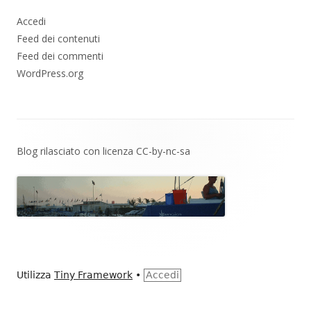
Accedi
Feed dei contenuti
Feed dei commenti
WordPress.org
Contenuto
Blog rilasciato con licenza
CC-by-nc-sa
piè
di
pagina
Utilizza
Tiny Framework
•
Accedi