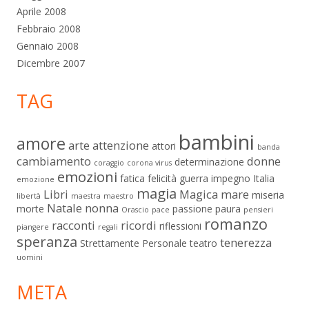
Aprile 2008
Febbraio 2008
Gennaio 2008
Dicembre 2007
TAG
bambini
amore
arte
attenzione
attori
banda
cambiamento
donne
determinazione
coraggio
corona virus
emozioni
fatica
felicità
guerra
impegno
Italia
emozione
magia
Libri
Magica
mare
miseria
libertà
maestra
maestro
Natale
nonna
morte
passione
paura
Orascio
pace
pensieri
romanzo
racconti
ricordi
riflessioni
piangere
regali
speranza
tenerezza
Strettamente Personale
teatro
uomini
META