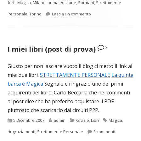
forti
,
Magica
,
Milano
,
prima edizione
,
Sormani
,
Strettamente
per Tutte le scuse sono b
Personale
,
Torino
Lascia un commento
3
I miei libri (post di prova)
Giusto per non lasciare vuoto il blog ci metto il link ai
miei due libri.
STRETTAMENTE PERSONALE
La quinta
barca è Magica
Segnalo e ringrazio uno dei primi
acquirenti del libro: Carlo Beccaria che nei commenti
al post dice che ha preferito acquistare il PDF
piuttosto che scaricarlo dai circuiti P2P.
Pubblicato
Autore
Categorie
Tag
5 Dicembre 2007
admin
Grazie
,
Libri
Magica
,
su I miei libri
ringraziamenti
,
Strettamente Personale
3 commenti