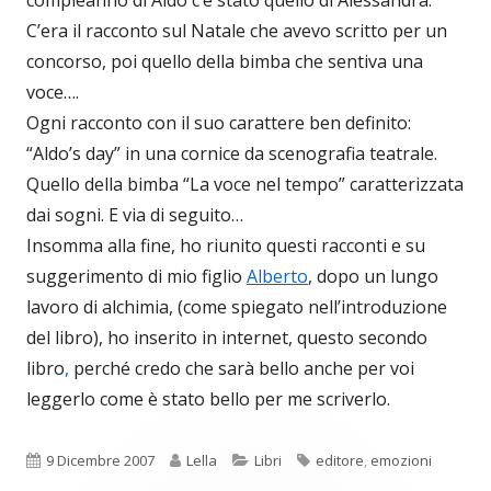
compleanno di Aldo c’è stato quello di Alessandra.
C’era il racconto sul Natale che avevo scritto per un
concorso, poi quello della bimba che sentiva una
voce….
Ogni racconto con il suo carattere ben definito:
“Aldo’s day” in una cornice da scenografia teatrale.
Quello della bimba “La voce nel tempo” caratterizzata
dai sogni. E via di seguito…
Insomma alla fine, ho riunito questi racconti e su
suggerimento di mio figlio
Alberto
, dopo un lungo
lavoro di alchimia, (come spiegato nell’introduzione
del libro), ho inserito in internet, questo secondo
libro
,
perché credo che sarà bello anche per voi
leggerlo come è stato bello per me scriverlo.
Pubblicato
Autore
Categorie
Tag
9 Dicembre 2007
Lella
Libri
editore
,
emozioni