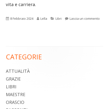
vita e carriera.
Pubblicato
Autore
Categorie
per Er
8 Febbraio 2024
Lella
Libri
Lascia un commento
CATEGORIE
Barra
laterale
ATTUALITÀ
principale
GRAZIE
LIBRI
MAESTRE
ORASCIO