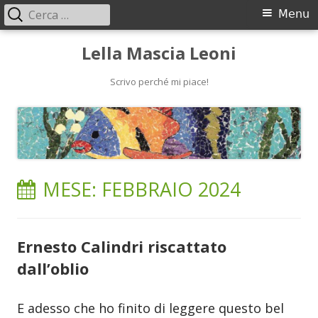
Ricerca
Menu
Menu
per:
principale
Vai
Lella Mascia Leoni
al
contenuto
Scrivo perché mi piace!
MESE:
FEBBRAIO 2024
Ernesto Calindri riscattato
dall’oblio
E adesso che ho finito di leggere questo bel