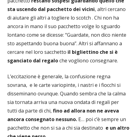
pacchetto
restano sospesi guardando quello che
sta uscendo dal pacchetto dei vicini
, altri cercano
di aiutare gli altri a togliere lo scotch . Chi non ha
ancora in mano il suo pacchetto volge lo sguardo
lontano come se dicesse: “Guardate, non dico niente
sto aspettando buona buona”. Altri si affannano a
cercare nel loro sacchetto
il bigliettino che si è
sganciato dal regalo
che vogliono consegnare.
L’eccitazione è generale, la confusione regna
sovrana, e le carte variopinte, i nastri e i fiocchi si
disseminano ovunque. Quando sembra che la calma
sia tornata arriva una nuova ondata di regali per
tutti da parte di chi,
fino ad allora non ne aveva
ancora consegnato nessuno.
E… poi c’è sempre un
pacchetto che non si sa a chi sia destinato
e un altro
che viene perso
.