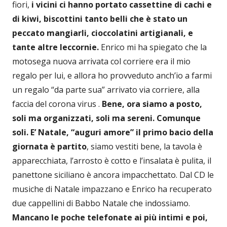
fiori,
i vicini ci hanno portato cassettine di cachi e
di kiwi, biscottini tanto belli che è stato un
peccato mangiarli, cioccolatini artigianali, e
tante altre leccornie.
Enrico mi ha spiegato che la
motosega nuova arrivata col corriere era il mio
regalo per lui, e allora ho provveduto anch’io a farmi
un regalo “da parte sua” arrivato via corriere, alla
faccia del corona virus .
Bene, ora siamo a posto,
soli ma organizzati, soli ma sereni. Comunque
soli.
E’ Natale, “auguri amore” il primo bacio della
giornata è partito
, siamo vestiti bene, la tavola è
apparecchiata, l’arrosto è cotto e l’insalata è pulita, il
panettone siciliano è ancora impacchettato. Dal CD le
musiche di Natale impazzano e Enrico ha recuperato
due cappellini di Babbo Natale che indossiamo.
Mancano le poche telefonate ai più intimi e poi,