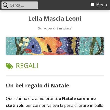
Ricerca
Menu
Menu
per:
principale
Vai
Lella Mascia Leoni
al
contenuto
Scrivo perché mi piace!
TAG:
REGALI
Un bel regalo di Natale
Quest’anno eravamo pronti:
a Natale saremmo
stati soli,
per cui non valeva la pena di tirare in ballo