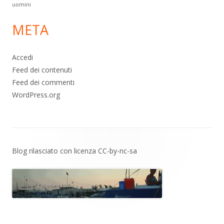
uomini
META
Accedi
Feed dei contenuti
Feed dei commenti
WordPress.org
Contenuto
Blog rilasciato con licenza
CC-by-nc-sa
piè
di
pagina