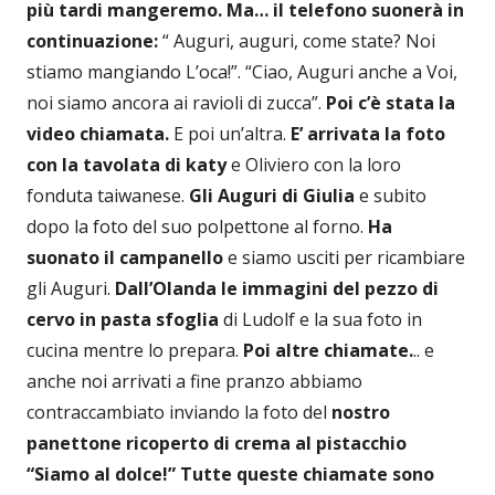
più tardi mangeremo. Ma… il telefono suonerà in
continuazione:
“ Auguri, auguri, come state? Noi
stiamo mangiando L’oca!”.
“Ciao, Auguri anche a Voi,
noi siamo ancora ai ravioli di zucca”.
Poi c’è stata la
video chiamata.
E poi un’altra.
E’ arrivata la foto
con la tavolata di katy
e Oliviero con la loro
fonduta taiwanese.
Gli Auguri di Giulia
e subito
dopo la foto del suo polpettone al forno.
Ha
suonato il campanello
e siamo usciti per ricambiare
gli Auguri.
Dall’Olanda le immagini del pezzo di
cervo in pasta sfoglia
di Ludolf e la sua foto in
cucina mentre lo prepara.
Poi altre chiamate.
.. e
anche noi arrivati a fine pranzo abbiamo
contraccambiato inviando la foto del
nostro
panettone ricoperto di crema al pistacchio
“Siamo al dolce!”
Tutte queste chiamate sono