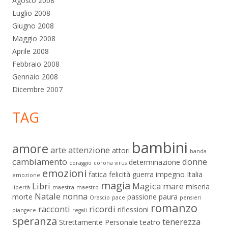
Agosto 2008
Luglio 2008
Giugno 2008
Maggio 2008
Aprile 2008
Febbraio 2008
Gennaio 2008
Dicembre 2007
TAG
bambini
amore
arte
attenzione
attori
banda
cambiamento
donne
determinazione
coraggio
corona virus
emozioni
fatica
felicità
guerra
impegno
Italia
emozione
magia
Libri
Magica
mare
miseria
libertà
maestra
maestro
Natale
nonna
morte
passione
paura
Orascio
pace
pensieri
romanzo
racconti
ricordi
riflessioni
piangere
regali
speranza
tenerezza
Strettamente Personale
teatro