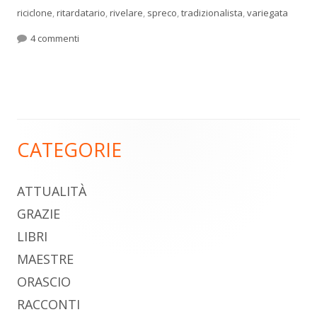
riciclone
,
ritardatario
,
rivelare
,
spreco
,
tradizionalista
,
variegata
su I regali di Natale e un extra terrestre
4 commenti
CATEGORIE
Barra
laterale
ATTUALITÀ
principale
GRAZIE
LIBRI
MAESTRE
ORASCIO
RACCONTI