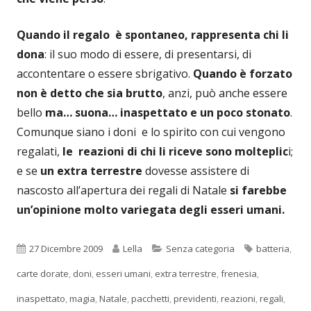
Quando il regalo è spontaneo, rappresenta chi li
dona
: il suo modo di essere, di presentarsi, di
accontentare o essere sbrigativo.
Quando è forzato
non è detto che sia brutto
, anzi, può anche essere
bello
ma… suona… inaspettato e un poco stonato
.
Comunque siano i doni e lo spirito con cui vengono
regalati,
le reazioni di chi li riceve sono molteplic
i;
e se
un extra terrestre
dovesse assistere di
nascosto all’apertura dei regali di Natale
si farebbe
un’opinione molto variegata degli esseri umani.
Pubblicato
Autore
Categorie
Tag
27 Dicembre 2009
Lella
Senza categoria
batteria
,
carte dorate
,
doni
,
esseri umani
,
extra terrestre
,
frenesia
,
inaspettato
,
magia
,
Natale
,
pacchetti
,
previdenti
,
reazioni
,
regali
,