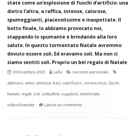
state come un’esplosione di fuochi d’artificio: una
dietro l’altra, a raffica, intense, calorose,
spumeggianti, piacevolissime e inaspettate. Il
botto finale, lo abbiamo provocato noi,
stappando lo spumante e brindando alla loro
salute.
In questo tormentato Natale avremmo
dovuto essere soli.
Ed eravamo soli.
Ma non ci
siamo sentiti soli. Proprio un bel regalo di Natale
Pubblicato
Autore
Categorie
Tag
30 Dicembre 2020
Lella
racconto personale
abbracci
,
amici
,
amicizia
,
baci
,
coprifuoco
,
corona virus
,
Dpcm
,
Natale
,
regali
,
soli
,
solitudine
,
supplizio
,
telefonate
,
per Un bel regalo di Natale
videochiamate
Lascia un commento