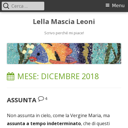
Ricerca
Menu
Menu
per:
principale
Vai
Lella Mascia Leoni
al
contenuto
Scrivo perché mi piace!
MESE:
DICEMBRE 2018
4
ASSUNTA
Non assunta in cielo, come la Vergine Maria, ma
assunta a tempo indeterminato
, che di questi