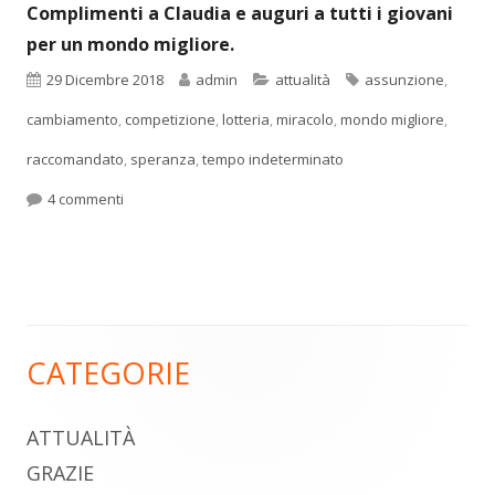
Complimenti a Claudia e auguri a tutti i giovani
per un mondo migliore.
Pubblicato
Autore
Categorie
Tag
29 Dicembre 2018
admin
attualità
assunzione
,
cambiamento
,
competizione
,
lotteria
,
miracolo
,
mondo migliore
,
raccomandato
,
speranza
,
tempo indeterminato
su ASSUNTA
4 commenti
CATEGORIE
Barra
laterale
ATTUALITÀ
principale
GRAZIE