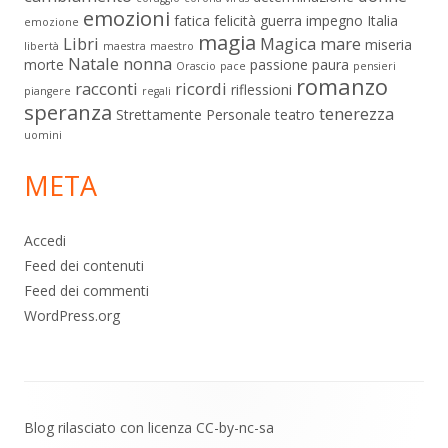
emozioni
fatica
felicità
guerra
impegno
Italia
emozione
magia
Libri
Magica
mare
miseria
libertà
maestra
maestro
Natale
nonna
morte
passione
paura
Orascio
pace
pensieri
romanzo
racconti
ricordi
riflessioni
piangere
regali
speranza
tenerezza
Strettamente Personale
teatro
uomini
META
Accedi
Feed dei contenuti
Feed dei commenti
WordPress.org
Contenuto
Blog rilasciato con licenza
CC-by-nc-sa
piè