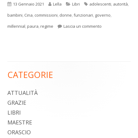
Pubblicato
Autore
Categorie
Tag
13 Gennaio 2021
Lella
Libri
adolescenti
,
autorità
,
bambini
,
Cina
,
commissioni
,
donne
,
funzionari
,
governo
,
per La ricompensa
millennial
,
paura
,
regime
Lascia un commento
CATEGORIE
Barra
laterale
ATTUALITÀ
principale
GRAZIE
LIBRI
MAESTRE
ORASCIO