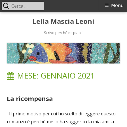
Ricerca
Menu
Menu
per:
principale
Vai
Lella Mascia Leoni
al
contenuto
Scrivo perché mi piace!
MESE:
GENNAIO 2021
La ricompensa
Il primo motivo per cui ho scelto di leggere questo
romanzo è perchè me lo ha suggerito la mia amica