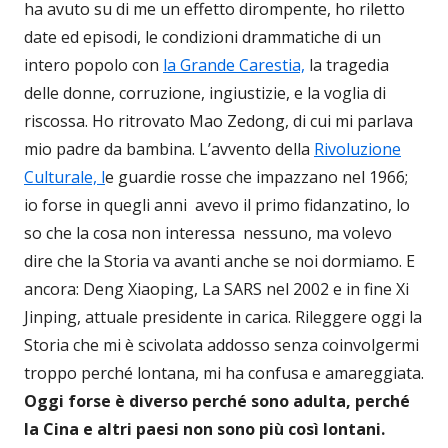
ha avuto su di me un effetto dirompente, ho riletto
date ed episodi, le condizioni drammatiche di un
intero popolo con
la Grande Carestia,
la tragedia
delle donne, corruzione, ingiustizie, e la voglia di
riscossa. Ho ritrovato Mao Zedong, di cui mi parlava
mio padre da bambina. L’avvento della
Rivoluzione
Culturale, l
e guardie rosse che impazzano nel 1966;
io forse in quegli anni avevo il primo fidanzatino, lo
so che la cosa non interessa nessuno, ma volevo
dire che la Storia va avanti anche se noi dormiamo. E
ancora: Deng Xiaoping, La SARS nel 2002 e in fine Xi
Jinping, attuale presidente in carica. Rileggere oggi la
Storia che mi è scivolata addosso senza coinvolgermi
troppo perché lontana, mi ha confusa e amareggiata.
Oggi forse è diverso perché sono adulta, perché
la Cina e altri paesi non sono più così lontani.