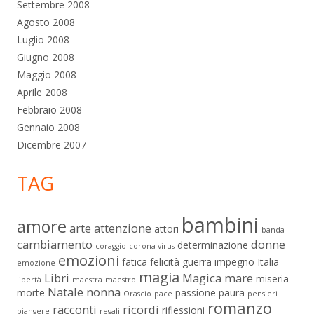
Settembre 2008
Agosto 2008
Luglio 2008
Giugno 2008
Maggio 2008
Aprile 2008
Febbraio 2008
Gennaio 2008
Dicembre 2007
TAG
bambini
amore
arte
attenzione
attori
banda
cambiamento
donne
determinazione
coraggio
corona virus
emozioni
fatica
felicità
guerra
impegno
Italia
emozione
magia
Libri
Magica
mare
miseria
libertà
maestra
maestro
Natale
nonna
morte
passione
paura
Orascio
pace
pensieri
romanzo
racconti
ricordi
riflessioni
piangere
regali