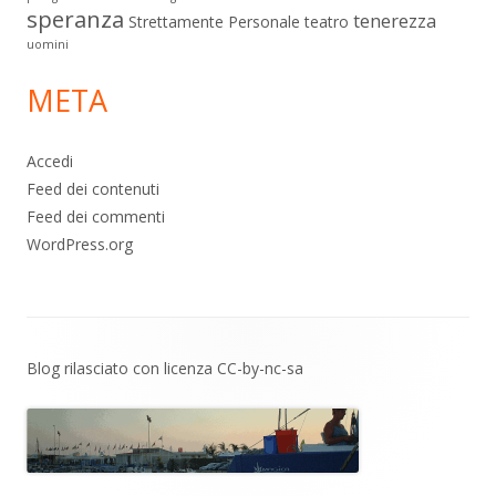
speranza
tenerezza
Strettamente Personale
teatro
uomini
META
Accedi
Feed dei contenuti
Feed dei commenti
WordPress.org
Contenuto
Blog rilasciato con licenza
CC-by-nc-sa
piè
di
pagina