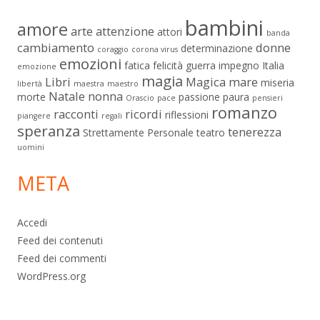
bambini
amore
arte
attenzione
attori
banda
cambiamento
donne
determinazione
coraggio
corona virus
emozioni
fatica
felicità
guerra
impegno
Italia
emozione
magia
Libri
Magica
mare
miseria
libertà
maestra
maestro
Natale
nonna
morte
passione
paura
Orascio
pace
pensieri
romanzo
racconti
ricordi
riflessioni
piangere
regali
speranza
tenerezza
Strettamente Personale
teatro
uomini
META
Accedi
Feed dei contenuti
Feed dei commenti
WordPress.org