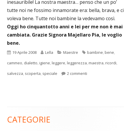
inesauribile! La nostra maestra… penso che un po’
tutte noi ne fossimo innamorate era: bella, brava, e ci
voleva bene. Tutte noi bambine la vedevamo così.
Oggi ho cinquantotto anni e lei per me non è mai
cambiata. Grazie Signora Majellaro Pia, le voglio
bene.
Pubblicato
Autore
Categorie
Tag
19 Aprile 2008
Lella
Maestre
bambine
,
bene
,
cammeo
,
dialetto
,
igiene
,
leggere
,
leggerezza
,
maestra
,
ricordi
,
su Un cammeo per la ma
salvezza
,
scoperta
,
speciale
2 commenti
CATEGORIE
Barra