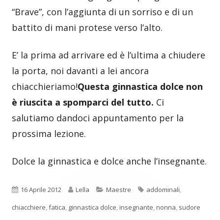
“Brave”, con l’aggiunta di un sorriso e di un
battito di mani protese verso l’alto.
E’ la prima ad arrivare ed è l’ultima a chiudere
la porta, noi davanti a lei ancora
chiacchieriamo!
Questa ginnastica dolce non
è riuscita a spomparci del tutto.
Ci
salutiamo dandoci appuntamento per la
prossima lezione.
Dolce la ginnastica e dolce anche l’insegnante.
Pubblicato
Autore
Categorie
Tag
16 Aprile 2012
Lella
Maestre
addominali
,
chiacchiere
,
fatica
,
ginnastica dolce
,
insegnante
,
nonna
,
sudore