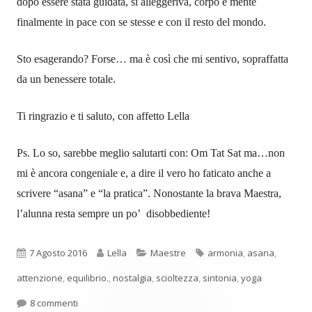
dopo essere stata guidata, si alleggeriva, corpo e mente
finalmente in pace con se stesse e con il resto del mondo.
Sto esagerando? Forse… ma è così che mi sentivo, sopraffatta
da un benessere totale.
Ti ringrazio e ti saluto, con affetto Lella
Ps. Lo so, sarebbe meglio salutarti con: Om Tat Sat ma…non
mi è ancora congeniale e, a dire il vero ho faticato anche a
scrivere “asana” e “la pratica”. Nonostante la brava Maestra,
l’alunna resta sempre un po’ disobbediente!
Pubblicato
Autore
Categorie
Tag
7 Agosto 2016
Lella
Maestre
armonia
,
asana
,
attenzione
,
equilibrio.
,
nostalgia
,
scioltezza
,
sintonia
,
yoga
su Nostalgia per la Maestra di Yoga
8 commenti