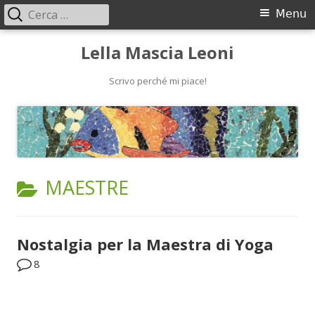
Ricerca
Menu
Menu
per:
principale
Vai
Lella Mascia Leoni
al
contenuto
Scrivo perché mi piace!
CATEGORIA:
MAESTRE
Nostalgia per la Maestra di Yoga
8