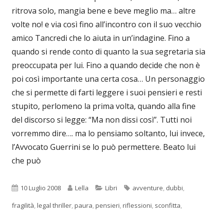
ritrova solo, mangia bene e beve meglio ma… altre
volte no! e via così fino all’incontro con il suo vecchio
amico Tancredi che lo aiuta in un’indagine. Fino a
quando si rende conto di quanto la sua segretaria sia
preoccupata per lui. Fino a quando decide che non è
poi così importante una certa cosa… Un personaggio
che si permette di farti leggere i suoi pensieri e resti
stupito, perlomeno la prima volta, quando alla fine
del discorso si legge: “Ma non dissi così”. Tutti noi
vorremmo dire…. ma lo pensiamo soltanto, lui invece,
l’Avvocato Guerrini se lo può permettere. Beato lui
che può
Pubblicato
Autore
Categorie
Tag
10 Luglio 2008
Lella
Libri
avventure
,
dubbi
,
fragilità
,
legal thriller
,
paura
,
pensieri
,
riflessioni
,
sconfitta
,