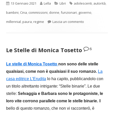
Pubblicato
Autore
Categorie
Tag
13 Gennaio 2021
Lella
Libri
adolescenti
,
autorità
,
bambini
,
Cina
,
commissioni
,
donne
,
funzionari
,
governo
,
per La ricompensa
millennial
,
paura
,
regime
Lascia un commento
6
Le Stelle di Monica Tosetto
Le stelle di Monica Tosetto
non sono delle stelle
qualsiasi, come non è qualsiasi il suo romanzo.
La
casa editrice L’Erudita
lo ha capito, pubblicandolo con
un titolo altrettanto intrigante: “Stelle binarie”. Le due
stelle:
Selvaggia e Barbara sono le protagoniste, le
loro vite corrono parallele come le stelle binarie.
Il
bello di questo romanzo, che non vi racconterò, è