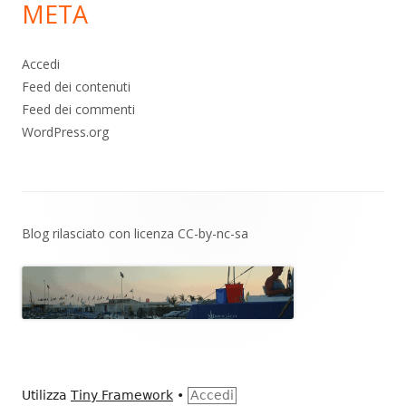
META
Accedi
Feed dei contenuti
Feed dei commenti
WordPress.org
Contenuto
Blog rilasciato con licenza
CC-by-nc-sa
piè
di
pagina
Utilizza
Tiny Framework
•
Accedi