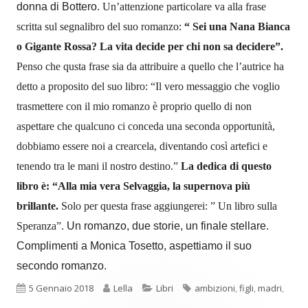
donna di Bottero.
Un’attenzione particolare va alla frase
scritta sul segnalibro del suo romanzo:
“ Sei una Nana Bianca
o Gigante Rossa? La vita decide per chi non sa decidere”.
Penso che qusta frase sia da attribuire a quello che l’autrice ha
detto a proposito del suo libro: “Il vero messaggio che voglio
trasmettere con il mio romanzo è proprio quello di non
aspettare che qualcuno ci conceda una seconda opportunità,
dobbiamo essere noi a crearcela, diventando così artefici e
tenendo tra le mani il nostro destino.”
La dedica di questo
libro è: “Alla mia vera Selvaggia, la supernova più
brillante.
Solo per questa frase aggiungerei: ” Un libro sulla
Speranza”.
Un romanzo, due storie, un finale stellare.
Complimenti a Monica Tosetto, aspettiamo il suo
secondo romanzo.
Pubblicato
Autore
Categorie
Tag
5 Gennaio 2018
Lella
Libri
ambizioni
,
figli
,
madri
,