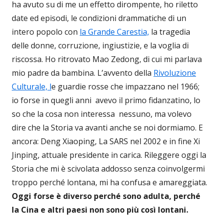
ha avuto su di me un effetto dirompente, ho riletto
date ed episodi, le condizioni drammatiche di un
intero popolo con
la Grande Carestia,
la tragedia
delle donne, corruzione, ingiustizie, e la voglia di
riscossa. Ho ritrovato Mao Zedong, di cui mi parlava
mio padre da bambina. L’avvento della
Rivoluzione
Culturale, l
e guardie rosse che impazzano nel 1966;
io forse in quegli anni avevo il primo fidanzatino, lo
so che la cosa non interessa nessuno, ma volevo
dire che la Storia va avanti anche se noi dormiamo. E
ancora: Deng Xiaoping, La SARS nel 2002 e in fine Xi
Jinping, attuale presidente in carica. Rileggere oggi la
Storia che mi è scivolata addosso senza coinvolgermi
troppo perché lontana, mi ha confusa e amareggiata.
Oggi forse è diverso perché sono adulta, perché
la Cina e altri paesi non sono più così lontani.