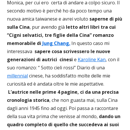
Monica, per cui ero certa di andare a colpo sicuro. Il
secondo motivo è perché ho da poco tempo una
nuova amica taiwanese e avrei voluto
saperne di più
sulla Cina
, pur avendo già
letto altri libri tra cui
“Cigni selvatici, tre figlie della Cina” romanzo
memorabile di
Jung Chang.
In questo caso mi
interessava
sapere cosa scrivessero le nuove
generazioni di autrici cinesi
e
Karoline Kan
, con il
suo romanzo: “ Sotto cieli rossi” Diario di una
millennial
cinese, ha soddisfatto molte delle mie
curiosità ed è andata oltre le mie aspettative.
L’autrice nelle prime 4 pagine, ci da una precisa
cronologia storica
, che non guasta mai, sulla Cina
dagli anni 1945 fino ad oggi. Poi passa a raccontare
della sua vita prima che venisse al mondo,
dando un
quadro completo di quello che succedeva ai suoi