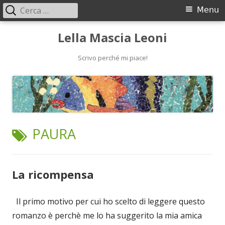
Ricerca
Menu
Menu
per:
principale
Vai
Lella Mascia Leoni
al
contenuto
Scrivo perché mi piace!
TAG:
PAURA
La ricompensa
Il primo motivo per cui ho scelto di leggere questo
romanzo è perchè me lo ha suggerito la mia amica