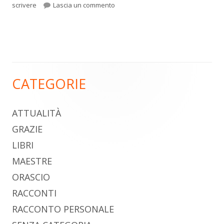
per Beato lui che può
scrivere
Lascia un commento
CATEGORIE
Barra
laterale
ATTUALITÀ
principale
GRAZIE
LIBRI
MAESTRE
ORASCIO
RACCONTI
RACCONTO PERSONALE