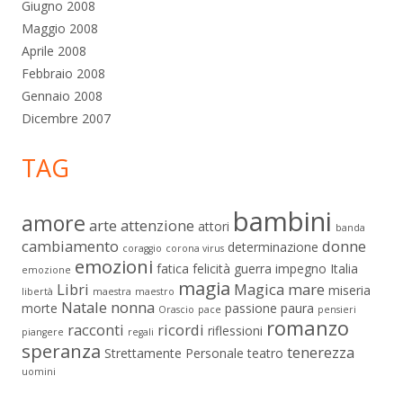
Giugno 2008
Maggio 2008
Aprile 2008
Febbraio 2008
Gennaio 2008
Dicembre 2007
TAG
bambini
amore
arte
attenzione
attori
banda
cambiamento
donne
determinazione
coraggio
corona virus
emozioni
fatica
felicità
guerra
impegno
Italia
emozione
magia
Libri
Magica
mare
miseria
libertà
maestra
maestro
Natale
nonna
morte
passione
paura
Orascio
pace
pensieri
romanzo
racconti
ricordi
riflessioni
piangere
regali
speranza
tenerezza
Strettamente Personale
teatro
uomini