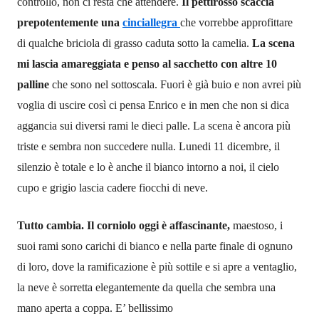
controllo, non ci resta che attendere.
Il pettirosso scaccia
prepotentemente una
cinciallegra
che vorrebbe approfittare
di qualche briciola di grasso caduta sotto la camelia.
La scena
mi lascia
amareggiata e penso al sacchetto con altre 10
palline
che sono nel sottoscala. Fuori è già buio e non avrei più
voglia di uscire così ci pensa Enrico e in men che non si dica
aggancia sui diversi rami le dieci palle. La scena è ancora più
triste e sembra non succedere nulla.
Lunedi 11 dicembre, il
silenzio è totale e lo è anche il bianco intorno a noi, il cielo
cupo e grigio lascia cadere fiocchi di neve.
Tutto cambia.
Il corniolo oggi è affascinante,
maestoso, i
suoi rami sono carichi di bianco e nella parte finale di ognuno
di loro, dove la ramificazione è più sottile e si apre a ventaglio,
la neve è sorretta elegantemente da quella che sembra una
mano aperta a coppa. E’ bellissimo