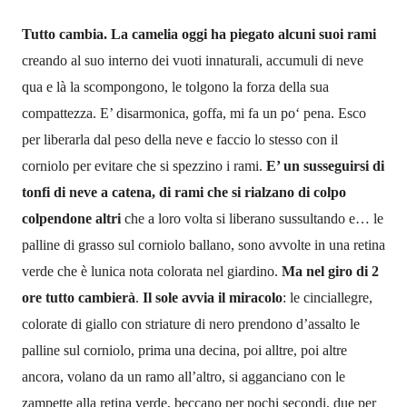
Tutto cambia
.
La camelia
oggi
ha piegato alcuni suoi rami
creando
a
l
suo interno
dei vuoti innaturali, accumuli di neve
qua e l
à
la scompongono, le tolgono la forza della sua
compattezza.
E’ disarmonica, goffa
,
mi fa un po
‘
pena. Esco
per liberarla dal peso della neve e faccio lo stesso con il
corniolo per evita
r
e che si spezzino i rami.
E’ un susseguirsi di
tonfi di neve a catena, di rami che si rialzano di colpo
colpendone altri
che a loro volta si liberano sussultando
e… le
palline di grasso
sul corniolo
ballano, sono avvolte in una retina
verde che è lunica nota colorata
nel
giardino.
Ma nel giro di 2
ore tutto cambierà
.
Il sole avvia il miracolo
: le cinciallegre,
colorate di giallo con striature di nero prendono d’assalto
le
palline sul corniolo, prima una decina, poi alltre, poi altre
ancora,
volano da un ramo all’altro, si agganciano
con le
zampette
alla retina verde, becca
no
per
pochi secondi,
due per