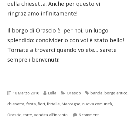
della chiesetta. Anche per questo vi
ringraziamo infinitamente!
Il borgo di Orascio è, per noi, un luogo
splendido: condividerlo con voi è stato bello!
Tornate a trovarci quando volete… sarete
sempre i benvenuti!
Pubblicato
Autore
Categorie
Tag
16 Marzo 2016
Lella
Orascio
banda
,
borgo antico
,
chiesetta
,
festa
,
fiori
,
frittelle
,
Maccagno
,
nuova comunità
,
su Festa ad Orascio
Orascio
,
torte
,
vendita all'incanto.
6 commenti