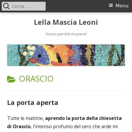
Ricerca
Menu
Menu
per:
principale
Vai
Lella Mascia Leoni
al
contenuto
Scrivo perché mi piace!
CATEGORIA:
ORASCIO
La porta aperta
Tutte le mattine,
aprendo la porta della chiesetta
di Orascio
, l’intenso profumo del cero che arde mi