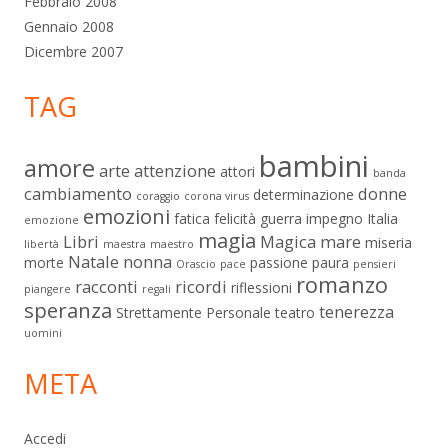
Febbraio 2008
Gennaio 2008
Dicembre 2007
TAG
bambini
amore
arte
attenzione
attori
banda
cambiamento
donne
determinazione
coraggio
corona virus
emozioni
fatica
felicità
guerra
impegno
Italia
emozione
magia
Libri
Magica
mare
miseria
libertà
maestra
maestro
Natale
nonna
morte
passione
paura
Orascio
pace
pensieri
romanzo
racconti
ricordi
riflessioni
piangere
regali
speranza
tenerezza
Strettamente Personale
teatro
uomini
META
Accedi