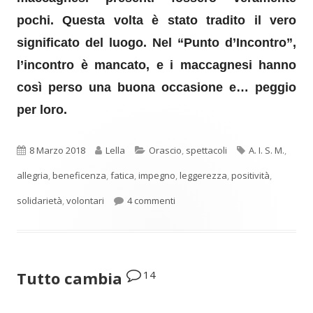
pochi.
Questa volta è stato tradito il vero
significato del luogo.
Nel “Punto d’Incontro”,
l’incontro è mancato, e i maccagnesi hanno
così perso una buona occasione e… peggio
per loro.
Pubblicato
Autore
Categorie
Tag
8 Marzo 2018
Lella
Orascio
,
spettacoli
A. I. S. M.
,
allegria
,
beneficenza
,
fatica
,
impegno
,
leggerezza
,
positività
,
su Punto d’Incontro
solidarietà
,
volontari
4 commenti
14
Tutto cambia