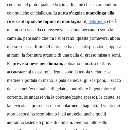
cercano nel prato qualche briciola di pane che si contendono
con qualche cinciallegra,
la
gatt
a
s’aggira guarding
a
alla
ricerca di qualche topino di montagna
, il
pettirosso,
che è
una nostra vecchia conoscenza, staziona beccando sotto la
camelia, pensiamo che tra i suoi rami, questa primavere, abbia
messo su
casa,
forte del fatto che ha a sua disposizione, appesa
ai rami, la fornitura gratuita di una palla di grasso mista a semi.
E’ prevista neve per domani,
abbiamo il nostro daffare:
accatastare al massimo la legna sotto la tettoia vicino casa,
mettere a portata di mano la pala da neve, gli scarponi, il sacco
del sale nell’eventualità di gelate, controllare il generatore di
corrente, se andasse via la corrente(capita spesso), le cerate, se
la nevicata si presentasse particolarmente bagnata. Il vento dei
giorni scorsi ha scombinato i teli antigelo, anche quelli
andranno sistemati prima di domani. Sembra tutto sotto