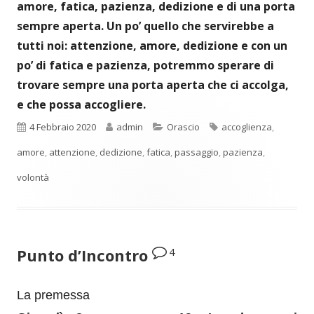
amore, fatica, pazienza, dedizione e di una porta
sempre aperta.
Un po’ quello che servirebbe a
tutti noi: attenzione, amore, dedizione e con un
po’ di fatica e pazienza, potremmo sperare di
trovare sempre una porta aperta che ci accolga,
e che possa accogliere.
Pubblicato
Autore
Categorie
Tag
4 Febbraio 2020
admin
Orascio
accoglienza
,
amore
,
attenzione
,
dedizione
,
fatica
,
passaggio
,
pazienza
,
volontà
4
Punto d’Incontro
La premessa