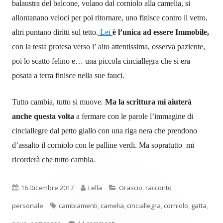
balaustra del balcone, volano dal corniolo alla camelia, si
allontanano veloci per poi ritornare, uno finisce contro il vetro,
altri puntano diritti sul tetto.
Lei
è
l’unic
a
ad essere
Immobile,
con la testa protesa verso l’ alto attentissima, osserva paziente,
poi lo scatto felino e… una piccola cin
ci
allegra che si era
posata a terra finisce nella sue fauci.
Tutto cambia, tutto si muove.
Ma la scrittura mi aiuterà
anche questa volta
a
fermare con le parole
l’
immagine di
cin
ci
allegre dal petto giallo con una riga nera che prendono
d’assalto il corniolo con le palline verdi.
Ma sopratutto mi
ricorderà che tutto cambia.
Pubblicato
Autore
Categorie
16 Dicembre 2017
Lella
Orascio
,
racconto
Tag
personale
cambiamenti
,
camelia
,
cinciallegra
,
corniolo
,
gatta
,
su Tutto cambia