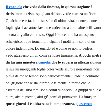
Il corniolo
che vedo dalla finestra,
in questa stagione è
decisamente triste
: spogliato del suo verde e senza un fiore.
Qualche mese fa, in un sussulto di ultima vita, mentre alcune
foglie già si accartocciavano e cadevano a terra, altre brillavano
ancora di giallo e di rosso. Oggi 10 dicembre ha un aspetto
scheletrico, i due
tronchi principali e i molti rami sono di un
colore indefinibile. Lo guardo ed è come se non lo vedessi,
vedo attraverso di lui, come s
e
fosse trasparente.
A pochi metri
da lui una maestosa
camelia
che lo supera in altezza
sfoggia
le sue lussureggianti foglie color verde scuro e nonostante non
piova da molto tempo sono particolarmente lucide in contrasto
col grigiore che le sta intorno, è talmente in forma che le
estremità dei suoi rami sono colmi di boccioli, a gruppi di due o
di tre, alcuni piccoli, altri già gonfi di primavere.
Lì fuori, in
questi giorni si è abbassata la temperatura,
i
passerotti