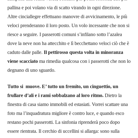
pallina
e poi v
olano via di scatto virando in ogni direzione
.
A
ltre cin
c
iallegre
effettuano manovre di avvicinamento, le più
veloci prenderanno il loro posto
.
Un volo incessante che non si
riesce a seguire. I
passerotti comuni
s’infilano sotto l’azalea
dove la neve non ha attecchito e l
ì becchettano veloci ci
ò
che è
caduto
dalle palle
.
Il pettirosso questa volta in minoranza
viene scacciato
ma rimedia qualcosa con i passerotti
che non lo
degnano di uno sguardo.
Tutto si muove.
E’ tutto un fremito,
un cinguettio, un
frullare d’ali e i rami sobbalzano al loro ritmo.
D
ietro la
finestra
di casa
siamo
immobili ed
estasiati.
Vorrei scattare una
foto ma l’inquadratura migliore è contro luce, e quando esco
restano pochi passerotti. La sinfonia riprenderà poco dopo
essere rientrata. Il cerchio di uccellini si allarga: sono sulla