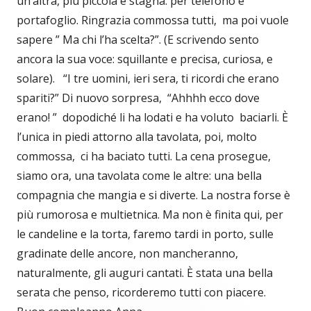
un’altra, più piccola e stagna: per telefono e
portafoglio. Ringrazia commossa tutti, ma poi vuole
sapere ” Ma chi l’ha scelta?”. (E scrivendo sento
ancora la sua voce: squillante e precisa, curiosa, e
solare). “I tre uomini, ieri sera, ti ricordi che erano
spariti?” Di nuovo sorpresa, “Ahhhh ecco dove
erano! ” dopodiché li ha lodati e ha voluto baciarli. È
l’unica in piedi attorno alla tavolata, poi, molto
commossa, ci ha baciato tutti. La cena prosegue,
siamo ora, una tavolata come le altre: una bella
compagnia che mangia e si diverte. La nostra forse è
più rumorosa e multietnica. Ma non è finita qui, per
le candeline e la torta, faremo tardi in porto, sulle
gradinate delle ancore, non mancheranno,
naturalmente, gli auguri cantati. È stata una bella
serata che penso, ricorderemo tutti con piacere.