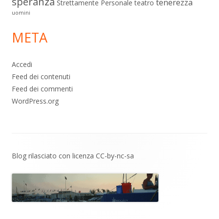
speranza
tenerezza
Strettamente Personale
teatro
uomini
META
Accedi
Feed dei contenuti
Feed dei commenti
WordPress.org
Contenuto
Blog rilasciato con licenza
CC-by-nc-sa
piè
di
pagina