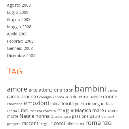
Agosto 2008
Luglio 2008
Giugno 2008
Maggio 2008
Aprile 2008
Febbraio 2008
Gennaio 2008
Dicembre 2007
TAG
bambini
amore
arte
attenzione
attori
banda
cambiamento
donne
determinazione
coraggio
corona virus
emozioni
fatica
felicità
guerra
impegno
Italia
emozione
magia
Libri
Magica
mare
miseria
libertà
maestra
maestro
Natale
nonna
morte
passione
paura
Orascio
pace
pensieri
romanzo
racconti
ricordi
riflessioni
piangere
regali