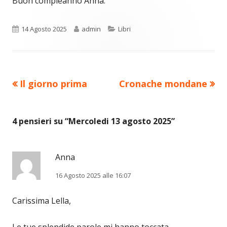
Buon compleanno Anna.
Pubblicato
Autore
Categorie
14 Agosto 2025
admin
Libri
Precedente
Nuovo
Il giorno prima
Cronache mondane
Navigazione
articolo:
articolo:
articoli
4 pensieri su “
Mercoledi 13 agosto 2025
”
Anna
16 Agosto 2025 alle 16:07
Carissima Lella,