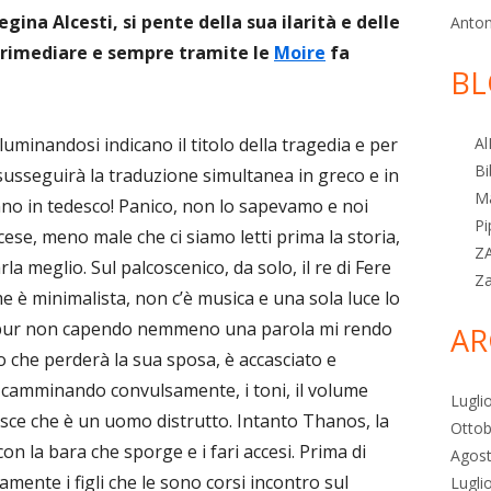
gina Alcesti, si pente della sua ilarità e delle
Anton
di rimediare e sempre tramite le
Moire
fa
BL
 illuminandosi indicano il titolo della tragedia e per
Al
Bi
 susseguirà la traduzione simultanea in greco e in
M
anno in tedesco! Panico, non lo sapevamo e noi
Pi
ncese, meno male che ci siamo letti prima la storia,
Z
la meglio. Sul palcoscenico, da solo, il re di Fere
Z
me è minimalista, non c’è musica e una sola luce lo
, pur non capendo nemmeno una parola mi rendo
AR
 che perderà la sua sposa, è accasciato e
a camminando convulsamente, i toni, il volume
Lugli
isce che è un uomo distrutto. Intanto Thanos, la
Ottob
n la bara che sporge e i fari accesi. Prima di
Agos
mente i figli che le sono corsi incontro sul
Lugli