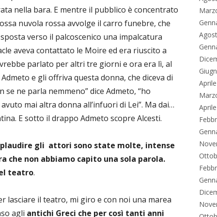
rata nella bara. E mentre il pubblico è concentrato
Marz
ossa nuvola rossa avvolge il carro funebre, che
Genn
Agos
 sposta verso il palcoscenico una impalcatura
Genn
le aveva contattato le Moire ed era riuscito a
Dice
rebbe parlato per altri tre giorni e ora era lì, al
Giug
 Admeto e gli offriva questa donna, che diceva di
April
 non se ne parla nemmeno” dice Admeto, “ho
Marz
avuto mai altra donna all’infuori di Lei”. Ma dai…
April
tina. E sotto il drappo Admeto scopre Alcesti.
Febbr
Genn
Nove
plaudire gli attori sono state molte, intense
Ottob
ra che non abbiamo capito una sola parola.
Febbr
el teatro
.
Genn
Dice
r lasciare il teatro, mi giro e con noi una marea
Nove
nso agli
antichi Greci che per così tanti anni
Ottob