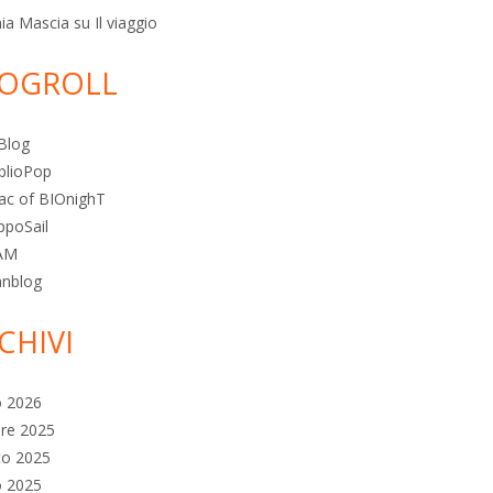
ia Mascia
su
Il viaggio
OGROLL
Blog
blioPop
ac of BIOnighT
ppoSail
AM
anblog
CHIVI
o 2026
re 2025
to 2025
o 2025