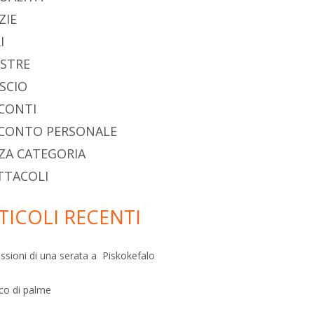
ncipale
ZIE
I
STRE
SCIO
CONTI
CONTO PERSONALE
ZA CATEGORIA
TTACOLI
TICOLI RECENTI
ssioni di una serata a Piskokefalo
sco di palme