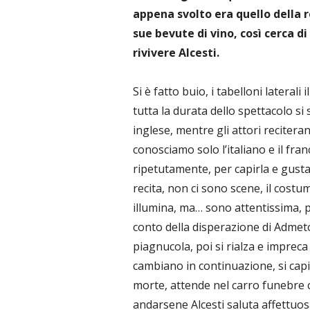
appena svolto era quello della re
sue bevute di vino, così cerca 
rivivere Alcesti.
Si è fatto buio, i tabelloni laterali
tutta la durata dello spettacolo si
inglese, mentre gli attori reciter
conosciamo solo l’italiano e il fra
ripetutamente, per capirla e gustar
recita, non ci sono scene, il costu
illumina, ma… sono attentissima
conto della disperazione di Admeto
piagnucola, poi si rialza e imprec
cambiano in continuazione, si cap
morte, attende nel carro funebre co
andarsene Alcesti saluta affettuosa