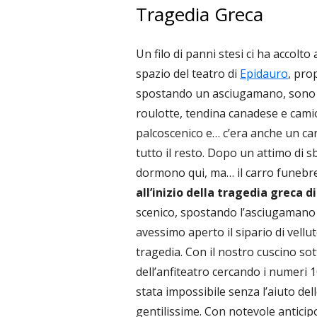
Tragedia Greca
Un filo di panni stesi ci ha accolto
spazio del teatro di
Epidauro
, prop
spostando un asciugamano, sono r
roulotte, tendina canadese e cami
palcoscenico e… c’era anche un ca
tutto il resto. Dopo un attimo di s
dormono qui, ma… il carro funebre
all’inizio della tragedia greca d
scenico, spostando l’asciugamano c
avessimo aperto il sipario di vellu
tragedia. Con il nostro cuscino sot
dell’anfiteatro cercando i numeri 10
stata impossibile senza l’aiuto de
gentilissime. Con notevole anticipo