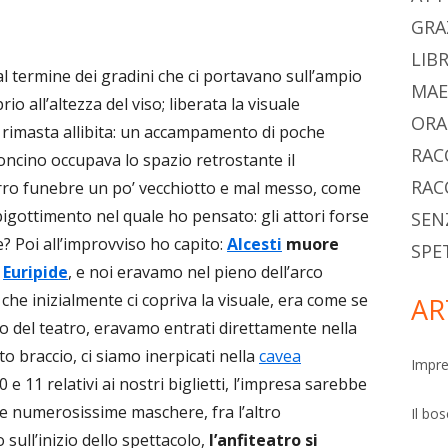
pri
GRA
LIBR
 al termine dei gradini che ci portavano sull’ampio
MAE
rio all’altezza del viso; liberata la visuale
ORA
imasta allibita: un accampamento di poche
RAC
oncino occupava lo spazio retrostante il
RAC
rro funebre un po’ vecchiotto e mal messo, come
bigottimento nel quale ho pensato: gli attori forse
SEN
? Poi all’improvviso ho capito:
Alcesti
muore
SPE
i
Euripide
, e noi eravamo nel pieno dell’arco
he inizialmente ci copriva la visuale, era come se
AR
to del teatro, eravamo entrati direttamente nella
to braccio, ci siamo inerpicati nella
cavea
Impre
 e 11 relativi ai nostri biglietti, l’impresa sarebbe
lle numerosissime maschere, fra l’altro
Il bo
 sull’inizio dello spettacolo,
l’anfiteatro si