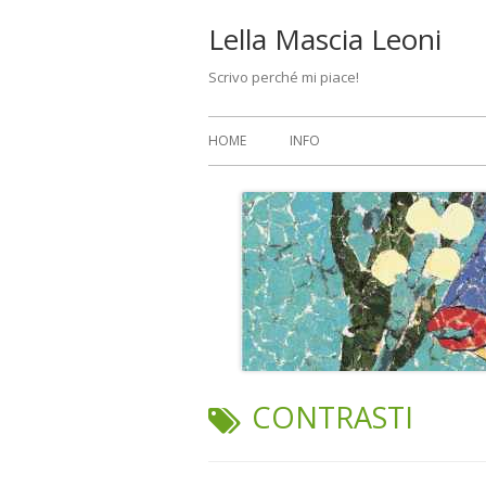
Vai
Lella Mascia Leoni
al
Scrivo perché mi piace!
contenuto
Menu
HOME
INFO
principale
TAG:
CONTRASTI