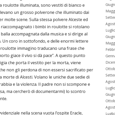
Giug
 roulotte illuminata, sono vestiti di bianco e
Magg
ollevano un grosso polverone che illuminato dai
Sett
er molte scene. Sulla stessa polvere Alceste ed
Agos
riaccompagnato i bimbi in roulotte si rotolano
Lugli
i balla accompagnata dalla musica e si dirige al
Giug
 Un coro in sottofondo, e delle enormi lettere
Magg
 le roulotte immagino traducano una frase che
Febbr
orto giace il vivo si dà pace”. A questo punto
Genn
igia che porta il vestito per la morta, viene
Dice
Ottob
che non gli perdona di non essersi sacrificato per
Sett
a morte di Alcesti. Volano le uniche due sedie di
Agos
 rabbia e la violenza. Il padre non si scompone e
Lugli
cosa, ma cercherò di documentarmi) lo scontro
Giug
nte.
Ottob
Agos
idenziale nella scena vuota l’ospite Eracle,
Lugli