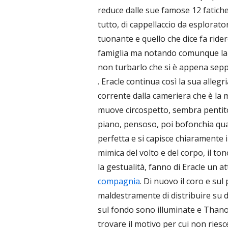
reduce dalle sue famose 12 fatich
tutto, di cappellaccio da esplorato
tuonante e quello che dice fa rider
famiglia ma notando comunque la tr
non turbarlo che si è appena sepp
. Eracle continua così la sua alleg
corrente dalla cameriera che è la m
muove circospetto, sembra pentito
piano, pensoso, poi bofonchia qual
perfetta e si capisce chiaramente i
mimica del volto e del corpo, il ton
la gestualità, fanno di Eracle un at
compagnia
. Di nuovo il coro e sul
maldestramente di distribuire su d
sul fondo sono illuminate e Thano
trovare il motivo per cui non riesc