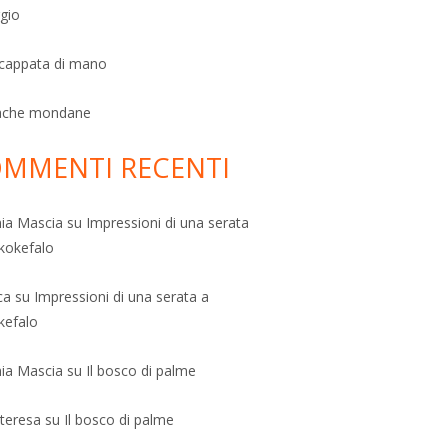
ggio
scappata di mano
ache mondane
MMENTI RECENTI
ia Mascia
su
Impressioni di una serata
kokefalo
ca
su
Impressioni di una serata a
kefalo
ia Mascia
su
Il bosco di palme
teresa
su
Il bosco di palme