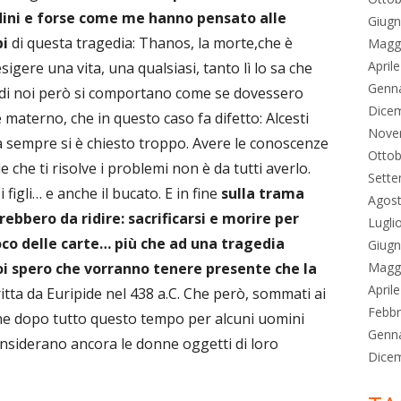
dini e forse come me hanno pensato alle
Giug
i
di questa tragedia: Thanos, la morte,che è
Magg
April
gere una vita, una qualsiasi, tanto lì lo sa che
Genn
ti di noi però si comportano come se dovessero
Dice
e materno, che in questo caso fa difetto: Alcesti
Nove
da sempre si è chiesto troppo. Avere le conoscenze
Ottob
 che ti risolve i problemi non è da tutti averlo.
Sett
 figli… e anche il bucato. E in fine
sulla trama
Agos
bbero da ridire: sacrificarsi e morire per
Lugli
co delle carte… più che ad una tragedia
Giug
i spero che vorranno tenere presente che la
Magg
April
itta da Euripide nel 438 a.C. Che però, sommati ai
Febbr
ne dopo tutto questo tempo per alcuni uomini
Genn
nsiderano ancora le donne oggetti di loro
Dice