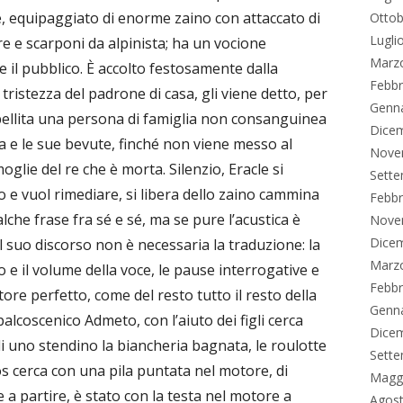
e, equipaggiato di enorme zaino con attaccato di
Ottob
Lugli
re e scarponi da alpinista; ha un vocione
Marz
e il pubblico. È accolto festosamente dalla
Febbr
istezza del padrone di casa, gli viene detto, per
Genn
ellita una persona di famiglia non consanguinea
Dice
ria e le sue bevute, finché non viene messo al
Nove
oglie del re che è morta. Silenzio, Eracle si
Sett
 e vuol rimediare, si libera dello zaino cammina
Febbr
che frase fra sé e sé, ma se pure l’acustica è
Nove
Dice
l suo discorso non è necessaria la traduzione: la
Marz
o e il volume della voce, le pause interrogative e
Febbr
tore perfetto, come del resto tutto il resto della
Genn
 palcoscenico Admeto, con l’aiuto dei figli cerca
Dice
i uno stendino la biancheria bagnata, le roulotte
Sett
s cerca con una pila puntata nel motore, di
Magg
e a partire, è stato con la testa nel motore a
Agos