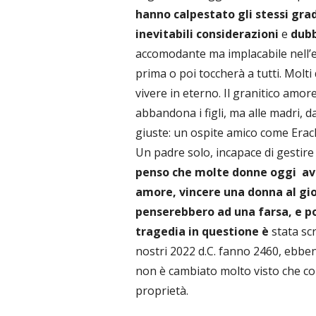
hanno calpestato gli stessi gra
inevitabili considerazioni
e
dubb
accomodante ma implacabile nell’esi
prima o poi toccherà a tutti. Mol
vivere in eterno. Il granitico amor
abbandona i figli, ma alle madri, 
giuste: un ospite amico come Eracle
Un padre solo, incapace di gestire i
penso che molte donne oggi avre
amore, vincere una donna al gio
penserebbero ad una farsa, e po
tragedia in questione è
stata scr
nostri 2022 d.C. fanno 2460, ebbe
non è cambiato molto visto che co
proprietà.