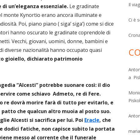
Il via
 di un’eleganza essenziale.
Le gradinate
del monte Kynortio erano ancora illuminate e
Ci è 
sità. Poi, piano piano ( siga’ siga’) come si dice
tatori hanno oscurato le gradinate coprendole di
Cron
inetti. Vecchi, giovani, uomini, donne, bambini e
 di diverse nazionalità hanno occupato quasi
CO
to gioiello, dichiarato patrimonio
Anton
a Pis
agedia “Alcesti” potrebbe suonare così: il dio
Moni
ervire come schiavo Admeto, re di Fere.
Pisko
o re dovrà morire farà di tutto per evitarlo, e
a patto che qualcun altro muoia al posto suo.
Anton
ie Alcesti si sacrifica per lui. Poi
Eracle
, che
e dodici fatiche, non capisce subito la portata
maria
viene messo al corrente che il funerale