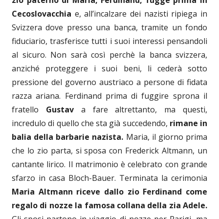
Cecoslovacchia
e, all’incalzare dei nazisti ripiega in
Svizzera dove presso una banca, tramite un fondo
fiduciario, trasferisce tutti i suoi interessi pensandoli
al sicuro. Non sarà così perchè la banca svizzera,
anziché proteggere i suoi beni, li cederà sotto
pressione del governo austriaco a persone di fidata
razza ariana. Ferdinand prima di fuggire sprona il
fratello
Gustav
a fare altrettanto, ma questi,
incredulo di quello che sta già succedendo,
rimane in
balia della barbarie nazista.
Maria, il giorno prima
che lo zio parta, si sposa con Frederick Altmann, un
cantante lirico. Il matrimonio è celebrato con grande
sfarzo in casa Bloch-Bauer. Terminata la cerimonia
Maria Altmann riceve dallo zio Ferdinand come
regalo di nozze la famosa collana della zia Adele.
Gli sposi partono in viaggio di nozze per Parigi, ma