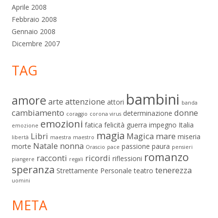
Aprile 2008
Febbraio 2008
Gennaio 2008
Dicembre 2007
TAG
bambini
amore
arte
attenzione
attori
banda
cambiamento
donne
determinazione
coraggio
corona virus
emozioni
fatica
felicità
guerra
impegno
Italia
emozione
magia
Libri
Magica
mare
miseria
libertà
maestra
maestro
Natale
nonna
morte
passione
paura
Orascio
pace
pensieri
romanzo
racconti
ricordi
riflessioni
piangere
regali
speranza
tenerezza
Strettamente Personale
teatro
uomini
META