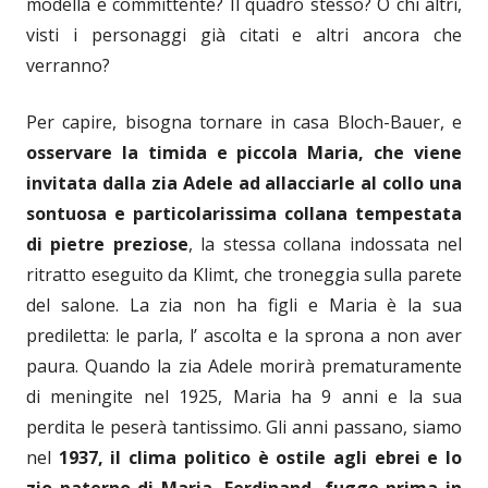
modella e committente? Il quadro stesso? O chi altri,
visti i personaggi già citati e altri ancora che
verranno?
Per capire, bisogna tornare in casa Bloch-Bauer, e
osservare la timida e piccola Maria, che viene
invitata dalla zia Adele ad allacciarle al collo una
sontuosa e particolarissima collana tempestata
di pietre preziose
, la stessa collana indossata nel
ritratto eseguito da Klimt, che troneggia sulla parete
del salone. La zia non ha figli e Maria è la sua
prediletta: le parla, l’ ascolta e la sprona a non aver
paura. Quando la zia Adele morirà prematuramente
di meningite nel 1925, Maria ha 9 anni e la sua
perdita le peserà tantissimo. Gli anni passano, siamo
nel
1937, il clima politico è ostile agli ebrei e lo
zio paterno di Maria, Ferdinand, fugge prima in