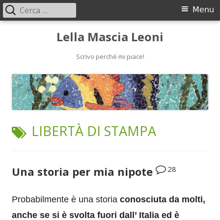
Ricerca
Menu
Menu
per:
principale
Vai
Lella Mascia Leoni
al
contenuto
Scrivo perché mi piace!
TAG:
LIBERTÀ DI STAMPA
28
Una storia per mia nipote
Probabilmente è una storia
conosciuta da molti,
anche se si è svolta fuori dall’ Italia ed è