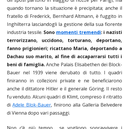
quando tornano la situazione è precipitata; anche il
fratello di Frederick, Bernhard Altmann, è fuggito in
Inghilterra lasciandogli la gestione della sua fiorente
industria tessile.
Sono
momenti tremendi
: i nazisti
terrorizzano, uccidono, torturano, deportano,
fanno prigionieri; ricattano Maria, deportando a
Dachau suo marito, al fine di accaparrarsi tutti i
beni di famiglia.
Anche Palais Elisabethen dei Block-
Bauer nel 1939 viene derubato di tutto. I quadri
finiranno in collezioni private e ne beneficiarono
anche il dittatore Hitler e il generale Göring. Il resto
fu venduto. Alcuni quadri di Klimt, compreso il ritratto
di
Adele Blok-Bauer
, finirono alla Galleria Belvedere
di Vienna dopo vari passaggi.
Non c’è più tempo… se vogliono sopravvivere i