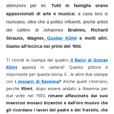
attenzioni per lei.
T
utti in famiglia erano
appassionati di arte e
musica:
a casa loro si
riu
n
ivano, oltre che a politici influenti, anche artisti
del calibro di Johannes
Brahms, Richard
Strauss, Wagner,
Gustav Klimt
e molti altri.
Siamo all’incirca nei primi del ‘900.
Ti ricordi la stampa del quadro
Il Bacio di Gustav
Klimt
appesa in camera? Questo pittore è
importante per questa storia. E… le altre due stampe
con
i
mosaici di Ravenna
?
Anche quelli c’entrano,
perchè
Klimt
, dopo essere andato a Ravenna per
due volte nel 1903,
rimane affascinato dai
suoi
maestosi mosaici
bizantini e dall’oro musivo che
gli ricordano i lavori del padre e del fratello, che