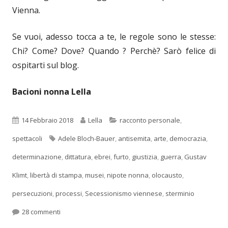
Vienna.
Se vuoi, adesso tocca a te, le regole sono le stesse:
Chi? Come? Dove? Quando ? Perchè? Sarò felice di
ospitarti sul blog.
Bacioni nonna Lella
Pubblicato
Autore
Categorie
14 Febbraio 2018
Lella
racconto personale
,
Tag
spettacoli
Adele Bloch-Bauer
,
antisemita
,
arte
,
democrazia
,
determinazione
,
dittatura
,
ebrei
,
furto
,
giustizia
,
guerra
,
Gustav
Klimt
,
libertà di stampa
,
musei
,
nipote nonna
,
olocausto
,
persecuzioni
,
processi
,
Secessionismo viennese
,
sterminio
su Una storia per mia nipote
28 commenti