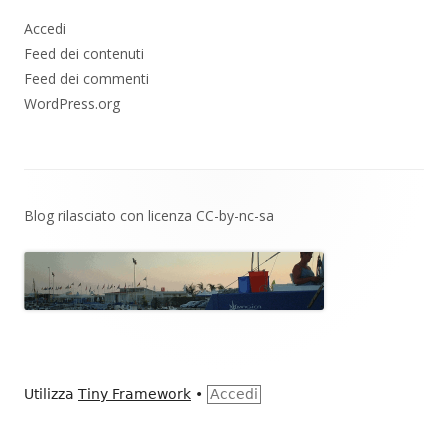
Accedi
Feed dei contenuti
Feed dei commenti
WordPress.org
Contenuto
Blog rilasciato con licenza
CC-by-nc-sa
piè
di
pagina
Utilizza
Tiny Framework
•
Accedi