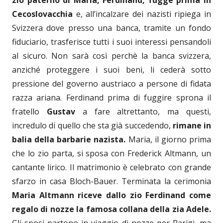
Cecoslovacchia
e, all’incalzare dei nazisti ripiega in
Svizzera dove presso una banca, tramite un fondo
fiduciario, trasferisce tutti i suoi interessi pensandoli
al sicuro. Non sarà così perchè la banca svizzera,
anziché proteggere i suoi beni, li cederà sotto
pressione del governo austriaco a persone di fidata
razza ariana. Ferdinand prima di fuggire sprona il
fratello
Gustav
a fare altrettanto, ma questi,
incredulo di quello che sta già succedendo,
rimane in
balia della barbarie nazista.
Maria, il giorno prima
che lo zio parta, si sposa con Frederick Altmann, un
cantante lirico. Il matrimonio è celebrato con grande
sfarzo in casa Bloch-Bauer. Terminata la cerimonia
Maria Altmann riceve dallo zio Ferdinand come
regalo di nozze la famosa collana della zia Adele.
Gli sposi partono in viaggio di nozze per Parigi, ma