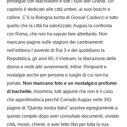
prosegue con Machiavelli e tutti i suoi altri Grandi. Un
capitolo è dedicato alle città umbre, ai suoi boschi e
colline. C’è la Bologna turrita di Giosuè Carducci e tutto
quello che la città ha valorizza
to
; Augias la confronta
con Roma, che non ha saputo fare altrettanto. Non
mancano pagine sulle stagioni dei cambiamenti:
nell’
e
ditoria
l’avvento di Rai 3 e del quotidiano la
Repubblica
,
g
li anni 60, il Vietnam, la liberazione delle
donn
e
e
molt
i
altr
i avvenimenti
. Infine: Rimpianti e
nostalgie anche per persone e luoghi di cui non ha
parlato.
Non mancano foto
e
un nostalgico profumo
di bachelite.
Insomma, tutti appunti che non è il caso
che approfondisca perchè Corrado Augias nelle 343
pagine di “Questa nostra Italia” assolve egregiamente a
questo compito dopo aver
consultato
documenti, visitato
città, musei, chiese, e aver letto libri per tutta la sua