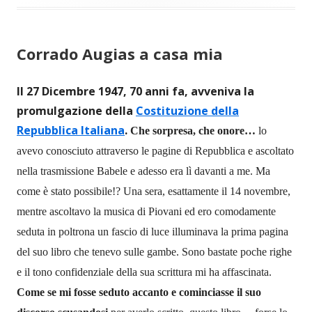
Corrado Augias a casa mia
Il 27 Dicembre 1947, 70 anni fa, avveniva la
promulgazione della
Costituzione della
Repubblica Italiana
.
Che sorpresa, che onore
…
lo
avevo conosciuto attraverso le pagine di Repubblica e ascoltato
nella trasmissione Babele e
adesso era lì davanti a me.
Ma
come è stato possibile!?
U
na sera, esattamente il 14 novembre,
mentre ascoltavo la musica di Piovani ed
ero comodamente
seduta in pol
trona un
fascio di luce illumina
va
la prima pagina
del
suo
libro che tenevo sulle gambe.
Sono
b
astate poche righe
e il tono confidenziale della sua scrittura
mi ha affascinata.
C
ome se mi fosse seduto accanto e cominciasse il suo