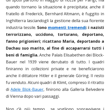
quando tornano la situazione è precipitata; anche il
fratello di Frederick, Bernhard Altmann, è fuggito in
Inghilterra lasciandogli la gestione della sua fiorente
industria tessile.
Sono
momenti tremendi
: i nazisti
terrorizzano, uccidono, torturano, deportano,
fanno prigionieri; ricattano Maria, deportando a
Dachau suo marito, al fine di accaparrarsi tutti i
beni di famiglia.
Anche Palais Elisabethen dei Block-
Bauer nel 1939 viene derubato di tutto. I quadri
finiranno in collezioni private e ne beneficiarono
anche il dittatore Hitler e il generale Göring. Il resto
fu venduto. Alcuni quadri di Klimt, compreso il ritratto
di
Adele Blok-Bauer
, finirono alla Galleria Belvedere
di Vienna dopo vari passaggi.
Non c’è più tempo… se vogliono sopravvivere i