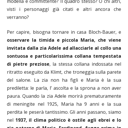
modella e committente? Il quadro stesso? O chi altri,
visti i personaggi già citati e altri ancora che
verranno?
Per capire, bisogna tornare in casa Bloch-Bauer, e
osservare la timida e piccola Maria, che viene
invitata dalla zia Adele ad allacciarle al collo una
sontuosa e particolarissima collana tempestata
di pietre preziose
, la stessa collana indossata nel
ritratto eseguito da Klimt, che troneggia sulla parete
del salone. La zia non ha figli e Maria è la sua
prediletta: le parla, l’ ascolta e la sprona a non aver
paura. Quando la zia Adele morirà prematuramente
di meningite nel 1925, Maria ha 9 anni e la sua
perdita le peserà tantissimo. Gli anni passano, siamo
nel
1937, il clima politico è ostile agli ebrei e lo
zio paterno di Maria, Ferdinand, fugge prima in