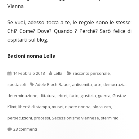
Vienna.
Se vuoi, adesso tocca a te, le regole sono le stesse:
Chi? Come? Dove? Quando ? Perchè? Sarò felice di
ospitarti sul blog.
Bacioni nonna Lella
Pubblicato
Autore
Categorie
14 Febbraio 2018
Lella
racconto personale
,
Tag
spettacoli
Adele Bloch-Bauer
,
antisemita
,
arte
,
democrazia
,
determinazione
,
dittatura
,
ebrei
,
furto
,
giustizia
,
guerra
,
Gustav
Klimt
,
libertà di stampa
,
musei
,
nipote nonna
,
olocausto
,
persecuzioni
,
processi
,
Secessionismo viennese
,
sterminio
su Una storia per mia nipote
28 commenti