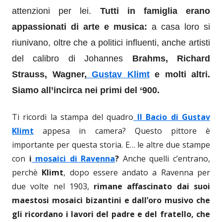
attenzioni per lei.
T
utti in famiglia erano
appassionati di arte e
musica:
a casa loro si
riu
n
ivano, oltre che a politici influenti, anche artisti
del calibro di Johannes
Brahms, Richard
Strauss, Wagner,
Gustav Klimt
e molti altri.
Siamo all’incirca nei primi del ‘900.
Ti ricordi la stampa del quadro
Il Bacio di Gustav
Klimt
appesa in camera? Questo pittore è
importante per questa storia. E… le altre due stampe
con
i
mosaici di Ravenna
?
Anche quelli c’entrano,
perchè
Klimt
, dopo essere andato a Ravenna per
due volte nel 1903,
rimane affascinato dai
suoi
maestosi mosaici
bizantini e dall’oro musivo che
gli ricordano i lavori del padre e del fratello, che