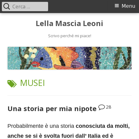
Ricerca
Menu
Menu
per:
principale
Vai
Lella Mascia Leoni
al
contenuto
Scrivo perché mi piace!
TAG:
MUSEI
28
Una storia per mia nipote
Probabilmente è una storia
conosciuta da molti,
anche se si è svolta fuori dall’ Italia ed è