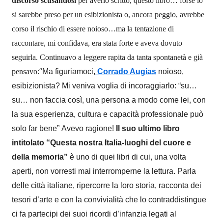
discorso scusandosi
per averlo scritto,
questo libro
… forse lo
si sarebbe preso per un esibizionista o, ancora p
e
ggio, avrebbe
corso il rischio di essere noioso…ma la tentazione di
raccontare,
mi confidava, era
stata
forte e aveva dovuto
seguirla.
C
ontinuavo a leggere rapita da tanta spontanet
à
e già
“
pensavo:
Ma
figuriamoci,
Corrado Augias
noioso,
esibizionista? Mi veniva voglia di incoraggiarlo: “su…
su… non faccia così, una persona a modo come lei, con
la sua esperienza, cultura e capacità professionale può
solo far bene”
Avevo ragione!
Il suo ultimo libro
intitolato “Questa nostra Italia-luoghi del cuore e
della memoria”
è uno di quei libri di cui, una volta
aperti, non vorresti mai interromperne la lettura. Parla
delle città italiane, ripercorre la loro storia, racconta dei
tesori d’arte e con la convivialità che lo contraddistingue
ci fa partecipi dei suoi ricordi d’infanzia legati al