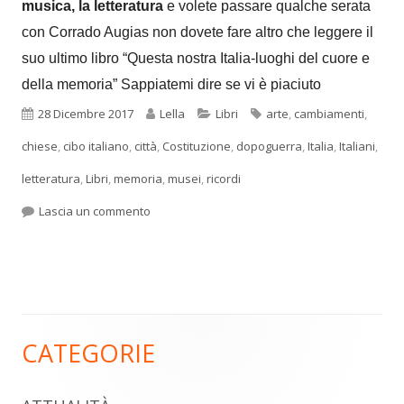
musica, la letteratura
e volete passare qualche serata
con Corrado Augias non dovete fare altro che leggere il
suo ultimo libro “Questa nostra Italia-luoghi del cuore e
della memoria”
Sappiatemi dire se vi è piaciuto
Pubblicato
Autore
Categorie
Tag
28 Dicembre 2017
Lella
Libri
arte
,
cambiamenti
,
chiese
,
cibo italiano
,
città
,
Costituzione
,
dopoguerra
,
Italia
,
Italiani
,
letteratura
,
Libri
,
memoria
,
musei
,
ricordi
per Corrado Augias a casa mia
Lascia un commento
CATEGORIE
Barra
laterale