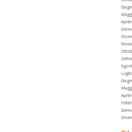
Giug
Magg
April
Genn
Dice
Nove
Ottob
Sett
Agos
Lugli
Giug
Magg
April
Febbr
Genn
Dice