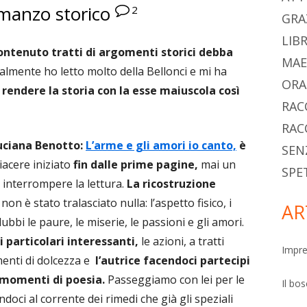
manzo storico
2
pri
GRA
LIBR
contenuto tratti di argomenti storici debba
MAE
almente ho letto molto della Bellonci e mi ha
ORA
 rendere la storia con la esse maiuscola così
RAC
RAC
Luciana Benotto:
L’arme e gli amori io canto,
è
SEN
iacere iniziato
fin dalle prime pagine,
mai un
SPE
i interrompere la lettura.
La ricostruzione
on è stato tralasciato nulla: l’aspetto fisico, i
AR
dubbi le paure, le miserie, le passioni e gli amori.
i particolari interessanti,
le azioni, a tratti
Impre
enti di dolcezza e
l’autrice facendoci partecipi
e momenti di poesia.
Passeggiamo con lei per le
Il bo
endoci al corrente dei rimedi che già gli speziali