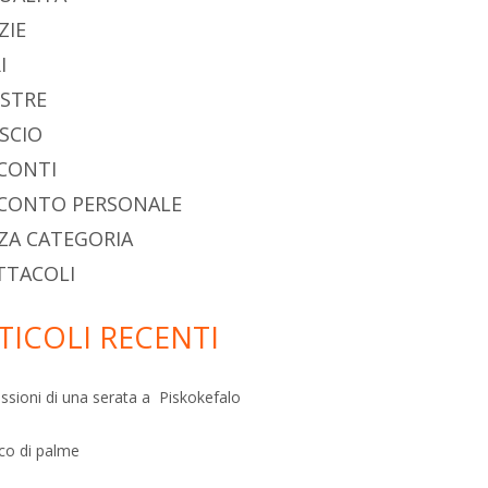
ncipale
ZIE
I
STRE
SCIO
CONTI
CONTO PERSONALE
ZA CATEGORIA
TTACOLI
TICOLI RECENTI
ssioni di una serata a Piskokefalo
sco di palme