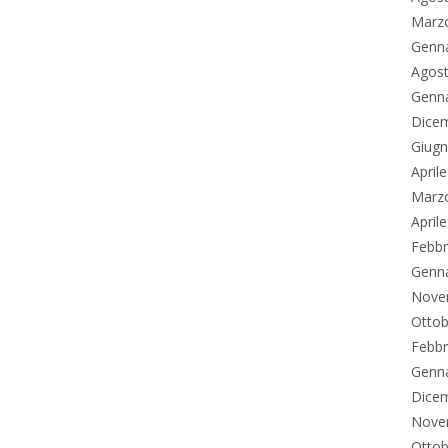
Marz
Genn
Agos
Genn
Dice
Giug
April
Marz
April
Febbr
Genn
Nove
Ottob
Febbr
Genn
Dice
Nove
Ottob