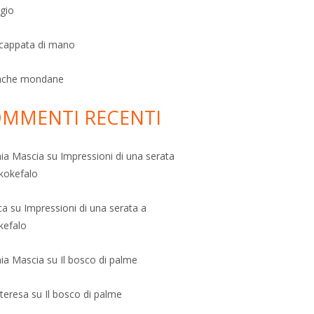
ggio
scappata di mano
ache mondane
MMENTI RECENTI
ia Mascia
su
Impressioni di una serata
kokefalo
ca
su
Impressioni di una serata a
kefalo
ia Mascia
su
Il bosco di palme
teresa
su
Il bosco di palme