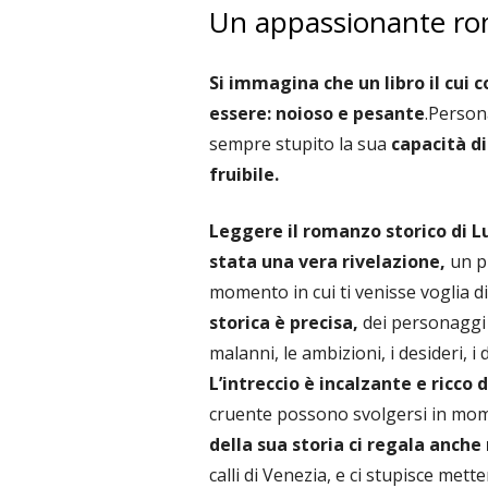
Un appassionante ro
Si immagina che un libro il cui 
essere: noioso e pesante
.Person
sempre stupito la sua
capacità di
fruibile.
Leggere il romanzo storico di 
stata una vera rivelazione,
un p
momento in cui ti venisse voglia d
storica è precisa,
dei personaggi n
malanni, le ambizioni, i desideri, i 
L’intreccio è incalzante e ricco d
cruente possono svolgersi in mom
della sua storia ci regala anch
calli di Venezia, e ci stupisce mett