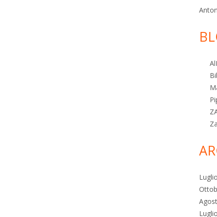
Anton
BL
Al
Bi
M
Pi
Z
Z
AR
Lugli
Ottob
Agos
Lugli