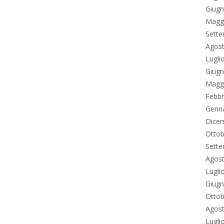
Giug
Magg
Sett
Agos
Lugli
Giug
Magg
Febbr
Genn
Dice
Ottob
Sett
Agos
Lugli
Giug
Ottob
Agos
Lugli