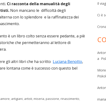
nti.
Ci racconta della manualità degli
Il via
tisti.
Non mancano le difficoltà degli
Ci è 
alterna con lo splendore e la raffinatezza dei
inascimento.
Cron
canto è un libro colto senza essere pedante, a piè
CO
 storiche che permetteranno al lettore di
era.
Anton
a Pis
e gli altri libri che ha scritto
Luciana Benotto
,
lare lontana come è successo con questo bel
Moni
Pisko
Anton
e
Tag
amore
,
artigiani
,
artisti
,
miseria
,
passione
,
rinascimento
,
maria
passionante romanzo storico