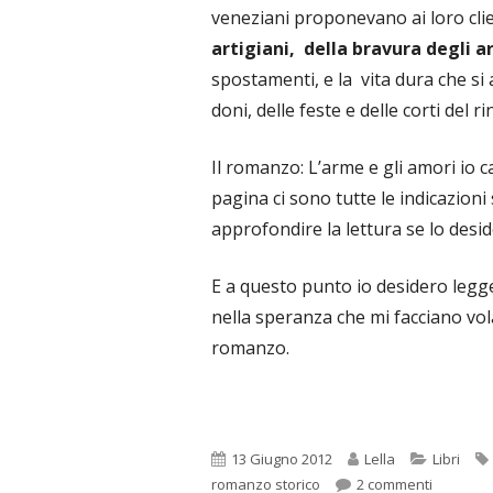
veneziani proponevano ai loro clie
artigiani, della bravura degli ar
spostamenti, e la vita dura che si 
doni, delle feste e delle corti del r
Il romanzo: L’arme e gli amori io 
pagina ci sono tutte le indicazioni
approfondire la lettura se lo desid
E a questo punto io desidero legger
nella speranza che mi facciano vo
romanzo.
Pubblicato
Autore
Categori
13 Giugno 2012
Lella
Libri
su Un ap
romanzo storico
2 commenti