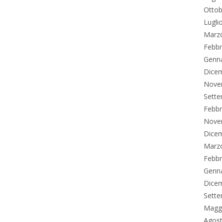
Ottob
Lugli
Marz
Febbr
Genn
Dice
Nove
Sett
Febbr
Nove
Dice
Marz
Febbr
Genn
Dice
Sett
Magg
Agos