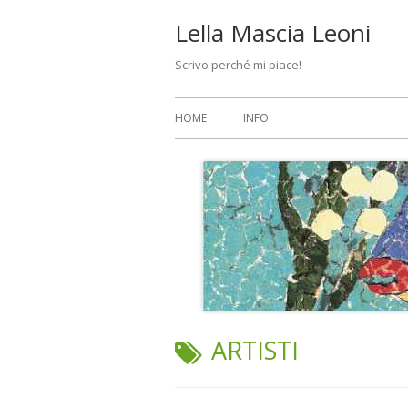
Vai
Lella Mascia Leoni
al
Scrivo perché mi piace!
contenuto
Menu
HOME
INFO
principale
TAG:
ARTISTI