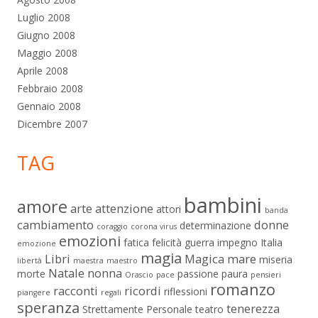
Luglio 2008
Giugno 2008
Maggio 2008
Aprile 2008
Febbraio 2008
Gennaio 2008
Dicembre 2007
TAG
bambini
amore
arte
attenzione
attori
banda
cambiamento
donne
determinazione
coraggio
corona virus
emozioni
fatica
felicità
guerra
impegno
Italia
emozione
magia
Libri
Magica
mare
miseria
libertà
maestra
maestro
Natale
nonna
morte
passione
paura
Orascio
pace
pensieri
romanzo
racconti
ricordi
riflessioni
piangere
regali
speranza
tenerezza
Strettamente Personale
teatro