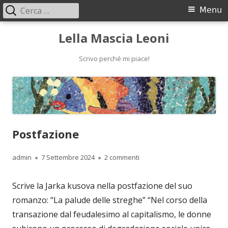
Ricerca
Menu
Menu
per:
principale
Vai
Lella Mascia Leoni
al
contenuto
Scrivo perché mi piace!
Postfazione
Autore
Pubblicato
su Postfazione
admin
7 Settembre 2024
2 commenti
Scrive la Jarka kusova nella postfazione del suo
romanzo: “La palude delle streghe” “Nel corso della
transazione dal feudalesimo al capitalismo, le donne