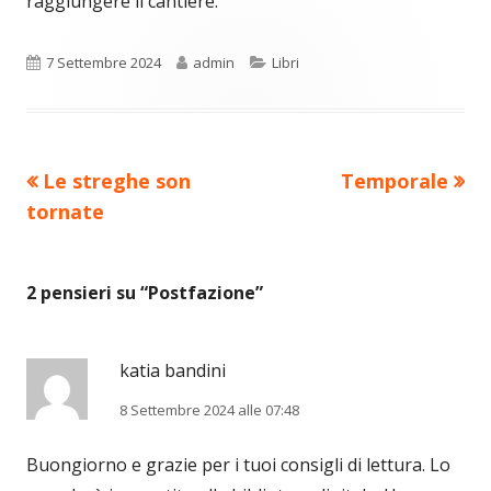
raggiungere il cantiere.
Pubblicato
Autore
Categorie
7 Settembre 2024
admin
Libri
Precedente
Nuovo
Le streghe son
Temporale
Navigazione
articolo:
articolo:
tornate
articoli
2 pensieri su “
Postfazione
”
katia bandini
8 Settembre 2024 alle 07:48
Buongiorno e grazie per i tuoi consigli di lettura. Lo