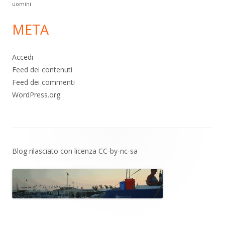
uomini
META
Accedi
Feed dei contenuti
Feed dei commenti
WordPress.org
Contenuto
Blog rilasciato con licenza
CC-by-nc-sa
piè
di
pagina