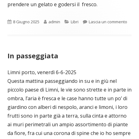
prendere un gelato e godersi il fresco.
Pubblicato
Autore
Categorie
per Il
8 Giugno 2025
admin
Libri
Lascia un commento
In passeggiata
Limni porto, venerdì 6-6-2025
Questa mattina passeggiando in su e in giù nel
piccolo paese di Limni, le vie sono strette e in parte in
ombra, l’aria è fresca e le case hanno tutte un po’ di
giardino con alberi di nespolo, aranci e limoni, i loro
frutti sono in parte già a terra, sulla cinta e attorno
ai muri perimetrali un ampio assortimento di piante
da fiore, fra cui una corona di spine che io ho sempre