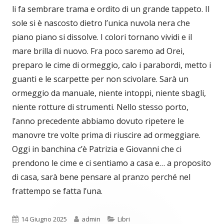
li fa sembrare trama e ordito di un grande tappeto. Il
sole si è nascosto dietro l’unica nuvola nera che
piano piano si dissolve. I colori tornano vividi e il
mare brilla di nuovo. Fra poco saremo ad Orei,
preparo le cime di ormeggio, calo i parabordi, metto i
guanti e le scarpette per non scivolare. Sarà un
ormeggio da manuale, niente intoppi, niente sbagli,
niente rotture di strumenti. Nello stesso porto,
l’anno precedente abbiamo dovuto ripetere le
manovre tre volte prima di riuscire ad ormeggiare.
Oggi in banchina c’è Patrizia e Giovanni che ci
prendono le cime e ci sentiamo a casa e… a proposito
di casa, sarà bene pensare al pranzo perché nel
frattempo se fatta l’una.
Pubblicato
Autore
Categorie
14 Giugno 2025
admin
Libri