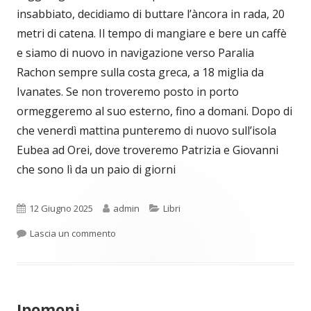
insabbiato, decidiamo di buttare l’àncora in rada, 20
metri di catena. Il tempo di mangiare e bere un caffè
e siamo di nuovo in navigazione verso Paralia
Rachon sempre sulla costa greca, a 18 miglia da
Ivanates. Se non troveremo posto in porto
ormeggeremo al suo esterno, fino a domani. Dopo di
che venerdì mattina punteremo di nuovo sull’isola
Eubea ad Orei, dove troveremo Patrizia e Giovanni
che sono lì da un paio di giorni
Pubblicato
Autore
Categorie
12 Giugno 2025
admin
Libri
per “Eppur si muove”
Lascia un commento
Ipomoni