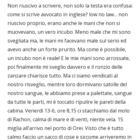
Non riuscivo a scrivere, non solo la testa era confusa:
come si scrive avvocato in inglese? low no law… non
riuscivo proprio, erano anche le mani che non si
muovevano, un vero incubo. Meno male che mi sono
svegliata ma, le mani mi facevano male sul serio ed
avevo anche un forte prurito. Ma come è possibile,
un incubo non è reale! E le mie mani sono arrossate,
poi finalmente mi sveglio davvero e il ronzio delle
zanzare chiarisce tutto. Ma ci siamo vendicati al
nostro risveglio, mentre loro dormivano satolle del
nostro sangue, le abbiamo prese a palettate, sangue
da tutte le parti, mi è toccato ripulire le pareti della
cabina. Venerdì 13-6, ore 8,15 ci stacchiamo dal molo
di Rachon, calma di mare e di venti, niente vela. 15
miglia all’arrivo nel porto di Orei. Visto che è tutto
calmo faccio un sacco di cose e siccome arriveremo in