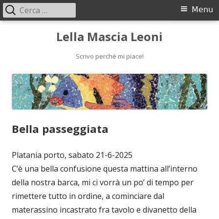
Ricerca
Menu
Menu
per:
principale
Vai
Lella Mascia Leoni
al
contenuto
Scrivo perché mi piace!
Bella passeggiata
Platania porto, sabato 21-6-2025
C’è una bella confusione questa mattina all’interno
della nostra barca, mi ci vorrà un po’ di tempo per
rimettere tutto in ordine, a cominciare dal
materassino incastrato fra tavolo e divanetto della