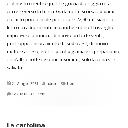
e al nostro rientro qualche goccia di pioggia ci fa
correre verso la barca. Già la notte scorsa abbiamo
dormito poco e male per cui alle 22,30 già siamo a
letto e ci addormentiamo anche subito. Il risveglio
improvviso annuncia di nuovo un forte vento,
purtroppo ancora vento da sud ovest, di nuovo
motore acceso, golf sopra il pigiama e ci prepariamo
a un’altra notte insonne.Insomma, solo la cena si è
salvata.
Pubblicato
Autore
Categorie
21 Giugno 2025
admin
Libri
per Solo la cena si è salvata
Lascia un commento
La cartolina